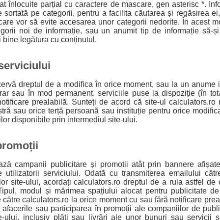
at înlocuite parțial cu caractere de mascare, gen asterisc *. Inf
sortată pe categorii, pentru a facilita căutarea și regăsirea ei
care vor să evite accesarea unor categorii nedorite. În acest mo
gorii noi de informație, sau un anumit tip de informație să-ș
i bine legătura cu conținutul.
serviciului
rezervă dreptul de a modifica în orice moment, sau la un anume i
rar sau în mod permanent, serviciile puse la dispoziție (în tot
otificare prealabilă. Sunteți de acord că site-ul calculators.r
ră sau orice terță persoană sau instituție pentru orice modifi
ilor disponibile prin intermediul site-ului.
promoții
ază campanii publicitare și promotii atât prin bannere afișate
e utilizatorii serviciului. Odată cu transmiterea emailului cătr
lor site-ului, acordați calculators.ro dreptul de a rula astfel de
ipul, modul și mărimea spațiului alocat pentru publicitate de 
către calculators.ro la orice moment cu sau fără notificare preala
facerile sau participarea în promoții ale companiilor de publi
e-ului, inclusiv plăți sau livrări ale unor bunuri sau servicii și