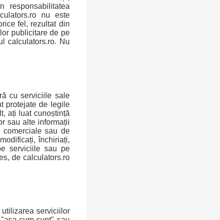
n responsabilitatea
culators.ro nu este
ice fel, rezultat din
lor publicitare de pe
ul calculators.ro. Nu
ră cu serviciile sale
t protejate de legile
t, ați luat cunoștință
r sau alte informații
ci comerciale sau de
dificați, închiriați,
pe serviciile sau pe
es, de calculators.ro
utilizarea serviciilor
ul "așa cum sunt" sau