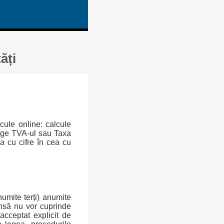
ăți
cule online: calcule
rage TVA-ul sau Taxa
a cu cifre în cea cu
(numite terți) anumite
însă nu vor cuprinde
acceptat explicit de