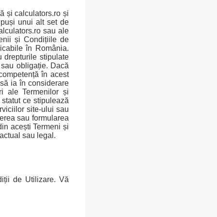
 și calculators.ro și
upuși unui alt set de
calculators.ro sau ale
enii și Condițiile de
aplicabile în România.
 drepturile stipulate
t sau obligație. Dacă
 competență în acest
 să ia în considerare
ri ale Termenilor și
 statut ce stipulează
viciilor site-ului sau
iterea sau formularea
din acești Termeni și
ractual sau legal.
ții de Utilizare. Vă