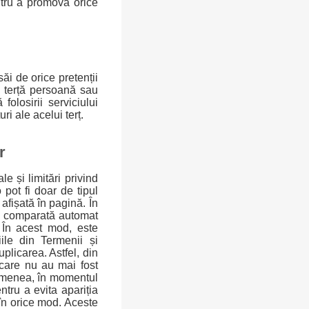
ntru a promova orice
săi de orice pretenții
o terță persoană sau
folosirii serviciului
uri ale acelui terț.
r
le și limitări privind
 pot fi doar de tipul
afișată în pagină. În
și comparată automat
. În acest mod, este
ile din Termenii și
uplicarea. Astfel, din
 care nu au mai fost
asemenea, în momentul
tru a evita apariția
în orice mod. Aceste