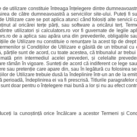
le de utilizare constituie întreaga înțelegere dintre dumneavoastră
rea de către dumneavoastră a serviciilor site-ului. Puteți fi s
e Utilizare care se pot aplica atunci când folosiți alte servicii 
nținut al oricărei terțe părți, sau software a oricărui terț. Term
e dintre utilizatori și calculators.ro vor fi guvernate de legile 
rs.ro de a aplica sau apăra una din prevederile, obligațiile sau
țiile de Utilizare nu constituie o renunțare la acest tip de drep
ermenilor și Condițiilor de Utilizare e găsită de un tribunal cu
 părțile sunt de acord, cu toate acestea, că tribunalul ar trebui
rimată prin intermediul acelei prevederi, și celelalte prevede
zare rămân în vigoare. Sunteți de acord că indiferent ce lege sau
ere sau pretenție care apare din, sau în legătură cu folosirea ser
iilor de Utilizare trebuie dusă la îndeplinire într-un an de la em
 perioadă, îndeplinirea ei va fi prescrisă. Titlurile paragrafelor 
e sunt doar pentru o înțelegere mai bună a lor și nu au efect cont
eți la cunoștință orice încălcare a acestor Termeni și Condi