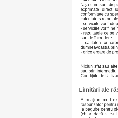
"așa cum sunt dispo
exprimate direct s
conformitate cu spec
calculators.ro nu ofe
- serviciile vor înd
- serviciile vor fi ne
- rezultatele ce se v
sau de încredere
- calitatea oriăar
dumneavoastră prin i
- orice eroare de pr
Niciun sfat sau alte
sau prin intermediul
Condițiile de Utiliza
Limitări ale r
Afirmați în mod exp
răspunzător pentru n
la pagube pentru pier
(chiar dacă site-ul