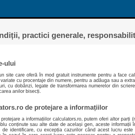
diții, practici generale, responsabilit
e-ului
 un site care oferă în mod gratuit instrumente pentru a face cal
 variate cu procentaje din numere, pentru a adăuga sau a ext
uri, cu dobânzi, legate de transformarea numerelor din scriere
icarea anilor bisecți.
ators.ro de protejare a informațiilor
protejare a informațiilor calculators.ro, putem oferi altor parți 
blu conținute sau alte date de același gen, aceste informații 
e de identificare, cu excepția cazurilor când acest lucru este 