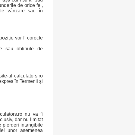
derile de orice fel,
e de vânzare sau în
poziție vor fi corecte
ate sau obținute de
ite-ul calculators.ro
expres în Termenii și
culators.ro nu va fi
lusiv, dar nu limitat
e pierderi intangibile
riției unor asemenea