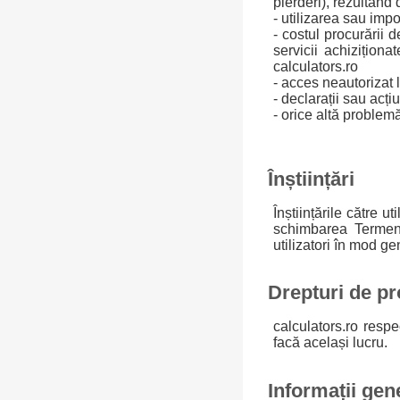
pierderi), rezultând 
- utilizarea sau impos
- costul procurării 
servicii achizițion
calculators.ro
- acces neautorizat 
- declarații sau acțiu
- orice altă problemă
Înștiințări
Înștiințările către ut
schimbarea Termenil
utilizatori în mod gen
Drepturi de pr
calculators.ro respec
facă același lucru.
Informații gen