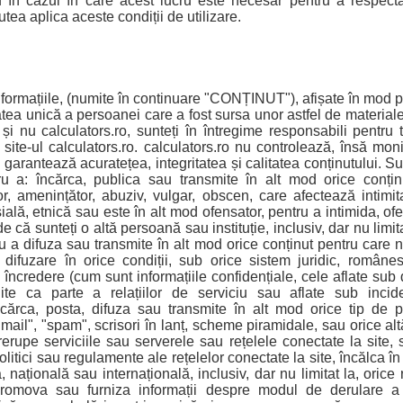
în cazul în care acest lucru este necesar pentru a respecta
utea aplica aceste condiții de utilizare.
informațiile, (numite în continuare "CONȚINUT"), afișate în mod p
tatea unică a persoanei care a fost sursa unor astfel de materia
i nu calculators.ro, sunteți în întregime responsabili pentru 
 site-ul calculators.ro. calculators.ro nu controlează, însă mon
u garantează acuratețea, integritatea și calitatea conținutului. S
ntru a: încărca, publica sau transmite în alt mod orice conțin
or, amenințător, abuziv, vulgar, obscen, care afectează intimit
ală, etnică sau este în alt mod ofensator, pentru a intimida, of
e că sunteți o altă persoană sau instituție, inclusiv, dar nu limit
ru a difuza sau transmite în alt mod orice conținut pentru care n
difuzare în orice condiții, sub orice sistem juridic, românesc
încredere (cum sunt informațiile confidențiale, cele aflate sub 
ite ca parte a relațiilor de serviciu sau aflate sub incid
 încărca, posta, difuza sau transmite în alt mod orice tip de pu
mail", "spam", scrisori în lanț, scheme piramidale, sau orice altă
trerupe serviciile sau serverele sau rețelele conectate la site,
politici sau regulamente ale rețelelor conectate la site, încălca î
, națională sau internațională, inclusiv, dar nu limitat la, oric
romova sau furniza informații despre modul de derulare a act