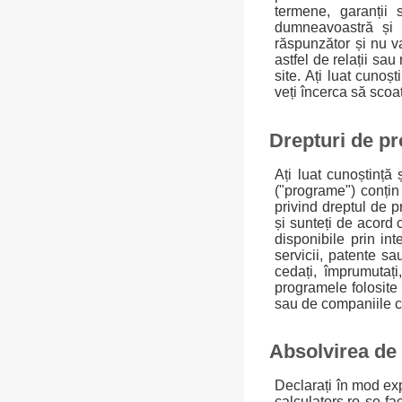
termene, garanții 
dumneavoastră și a
răspunzător și nu va
astfel de relații sa
site. Ați luat cunoș
veți încerca să scoat
Drepturi de pr
Ați luat cunoștință 
("programe") conțin 
privind dreptul de pr
și sunteți de acord 
disponibile prin in
servicii, patente sa
cedați, împrumutați
programele folosite 
sau de companiile ce
Absolvirea de
Declarați în mod expr
calculators.ro se fa