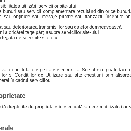
din:
ibilitatea utilizării serviciilor site-ului
de bunuri sau servicii complementare rezultând din orice bunuri,
ate sau obținute sau mesaje primite sau tranzacții începute pr
la sau deteriorarea transmisiilor sau datelor dumneavoastră
ni a oricărei terțe părți asupra serviciilor site-ului
 legată de serviciile site-ului.
ilizatori pot fi făcute pe cale electronică. Site-ul mai poate face n
or și Condițiilor de Utilizare sau alte chestiuni prin afișarea 
eral în cadrul serviciilor.
oprietate
tă drepturile de proprietate intelectuală și cerem utilizatorilor 
erale