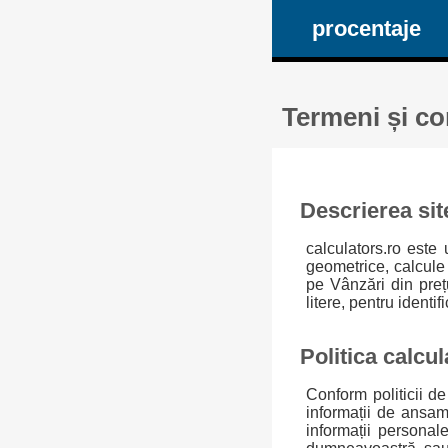
procentaje
Termeni și con
Descrierea sit
calculators.ro este
geometrice, calcule
pe Vânzări din preț
litere, pentru identif
Politica calcul
Conform politicii de 
informații de ansam
informații personal