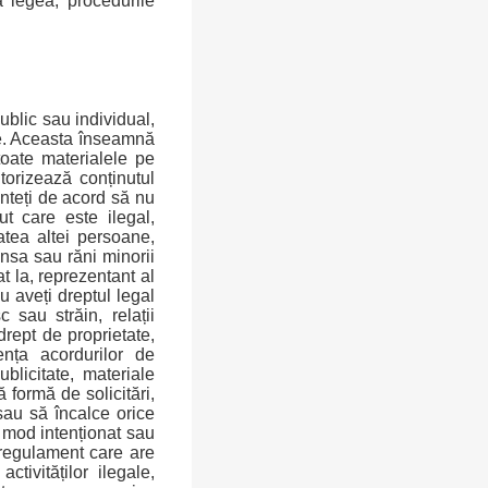
 legea, procedurile
ublic sau individual,
le. Aceasta înseamnă
toate materialele pe
itorizează conținutul
unteți de acord să nu
ut care este ilegal,
atea altei persoane,
ensa sau răni minorii
at la, reprezentant al
u aveți dreptul legal
 sau străin, relații
drept de proprietate,
ența acordurilor de
blicitate, materiale
 formă de solicitări,
 sau să încalce orice
n mod intenționat sau
e regulament care are
ivităților ilegale,