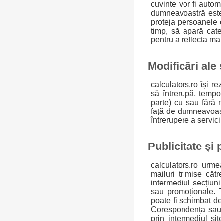
cuvinte vor fi autom
dumneavoastră este 
proteja persoanele 
timp, să apară cate
pentru a reflecta ma
Modificări ale 
calculators.ro își 
să întrerupă, tempo
parte) cu sau fără n
față de dumneavoast
întrerupere a servici
Publicitate și 
calculators.ro urme
mailuri trimise cătr
intermediul secțiuni
sau promoționale. T
poate fi schimbat de 
Corespondența sau a
prin intermediul sit