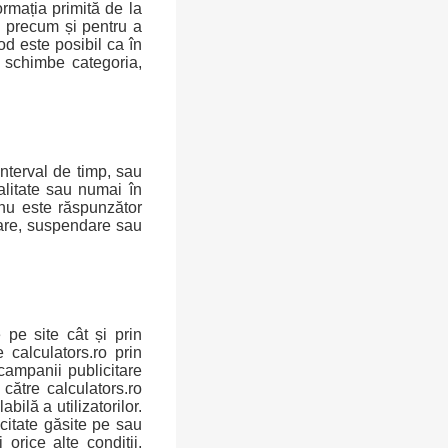
ormația primită de la
, precum și pentru a
d este posibil ca în
i schimbe categoria,
nterval de timp, sau
alitate sau numai în
o nu este răspunzător
care, suspendare sau
 pe site cât și prin
e calculators.ro prin
 campanii publicitare
către calculators.ro
bilă a utilizatorilor.
citate găsite pe sau
 orice alte condiții,