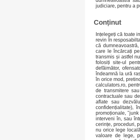
dumneavoastră sau 
judiciare, pentru a p
Conținut
Ințelegeți că toate 
revin în resposabil
că dumneavoastră, ș
care le încărcați pe
transmis și astfel n
folosiți site-ul pe
defăimător, ofensat
îndeamnă la ură rasi
în orice mod, pretind
calculators.ro, pent
de transmitere sau 
contractuale sau de 
aflate sau dezvălu
confidențialitate),
promoționale, "junk 
interveni în, sau în
cerințe, proceduri, 
nu orice lege locală
valoare de lege, p