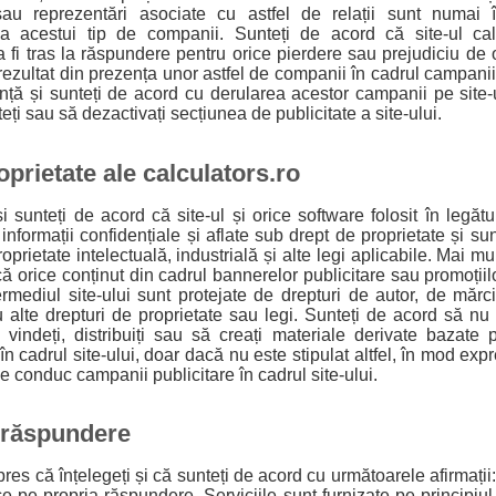
sau reprezentări asociate cu astfel de relații sunt numai î
 acestui tip de companii. Sunteți de acord că site-ul cal
 fi tras la răspundere pentru orice pierdere sau prejudiciu de or
u rezultat din prezența unor astfel de companii în cadrul campanii
tință și sunteți de acord cu derularea acestor campanii pe site-
eți sau să dezactivați secțiunea de publicitate a site-ului.
oprietate ale calculators.ro
și sunteți de acord că site-ul și orice software folosit în legătu
informații confidențiale și aflate sub drept de proprietate și sun
oprietate intelectuală, industrială și alte legi aplicabile. Mai mul
că orice conținut din cadrul bannerelor publicitare sau promoțiilo
termediul site-ului sunt protejate de drepturi de autor, de măr
u alte drepturi de proprietate sau legi. Sunteți de acord să nu mo
, vindeți, distribuiți sau să creați materiale derivate bazate 
în cadrul site-ului, doar dacă nu este stipulat altfel, în mod expr
 conduc campanii publicitare în cadrul site-ului.
 răspundere
es că înțelegeți și că sunteți de acord cu următoarele afirmații: 
ce pe propria răspundere. Serviciile sunt furnizate pe principi