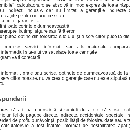
nibile". calculators.ro se absolvă în mod expres de toate răspun
au indirect, inclusiv, dar nu limitat la garanțiile indirect
ificațiile pentru un anume scop.
ră nicio garanție că:
eplini toate cerințele dumneavoastră
întrerupte, la timp, sigure sau fără erori
or putea obține din folosirea site-ului și a serviciilor puse la dis
or produse, servicii, informații sau alte materiale cumpar
ntermediul site-ului va satisface toate cerințele
ogram va fi corectată.
 informații, orale sau scrise, obținute de dumneavoastră de la s
 serviciilor noastre, nu va crea o garanție care nu este stipulată 
re.
ăspunderii
res că ați luat cunoștință și sunteți de acord că site-ul cal
iciun fel de pagube directe, indirecte, accidentale, speciale, inc
deri de profit, bunăvoință, posibilității de folosire, date sau alt
 calculators.ro a fost înainte informat de posibilitatea apa