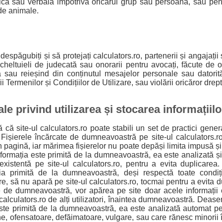
ică sau verbală impotriva oricărui grup sau persoană, sau pe
 de animale.
espăgubiți și să protejați calculators.ro, partenerii și angajații 
v cheltuieli de judecată sau onorarii pentru avocați, făcute de 
ă sau reieșind din conținutul mesajelor personale sau datorită 
ii Termenilor și Condițiilor de Utilizare, sau violării oricăror drept
le privind utilizarea și stocarea informațiilo
ă că site-ul calculators.ro poate stabili un set de practici genera
r. Fișierele încărcate de dumneavoastră pe site-ul calculators.ro
n pagină, iar mărimea fișierelor nu poate depăși limita impusă și 
formația este primită de la dumneavoastră, ea este analizată 
existentă pe site-ul calculators.ro, pentru a evita duplicarea
ția primită de la dumneavoastră, deși respectă toate condiți
re, să nu apară pe site-ul calculators.ro, tocmai pentru a evita d
e de dumneavoastră, vor apărea pe site doar acele informații
 calculators.ro de alți utilizatori, înaintea dumneavoastră. De
este primită de la dumneavoastră, ea este analizată automat pen
e, ofensatoare, defăimatoare, vulgare, sau care rănesc minorii 