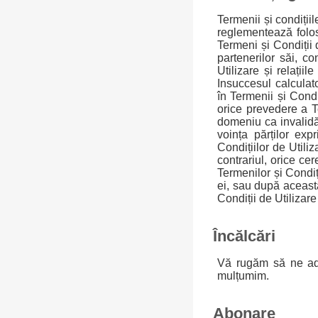
Termenii și condiții
reglementează folosi
Termeni și Condiții d
partenerilor săi, co
Utilizare și relațiil
Insuccesul calculato
în Termenii și Condi
orice prevedere a T
domeniu ca invalidă,
voința părților exp
Condițiilor de Utili
contrariul, orice cer
Termenilor și Condiț
ei, sau după această
Condiții de Utilizar
Încălcări
Vă rugăm să ne aduc
mulțumim.
Abonare