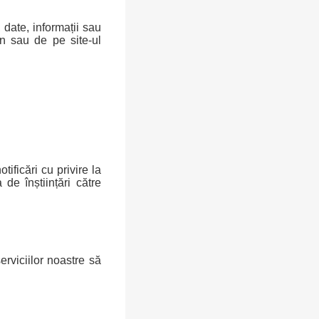
 date, informații sau
in sau de pe site-ul
otificări cu privire la
de înștiințări către
serviciilor noastre să