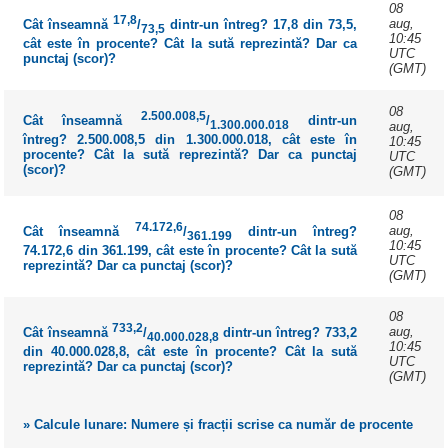
08
17,8
aug,
Cât înseamnă
/
dintr-un întreg? 17,8 din 73,5,
73,5
10:45
cât este în procente? Cât la sută reprezintă? Dar ca
UTC
punctaj (scor)?
(GMT)
08
2.500.008,5
Cât înseamnă
/
dintr-un
1.300.000.018
aug,
întreg? 2.500.008,5 din 1.300.000.018, cât este în
10:45
procente? Cât la sută reprezintă? Dar ca punctaj
UTC
(scor)?
(GMT)
08
74.172,6
aug,
Cât înseamnă
/
dintr-un întreg?
361.199
10:45
74.172,6 din 361.199, cât este în procente? Cât la sută
UTC
reprezintă? Dar ca punctaj (scor)?
(GMT)
08
733,2
aug,
Cât înseamnă
/
dintr-un întreg? 733,2
40.000.028,8
10:45
din 40.000.028,8, cât este în procente? Cât la sută
UTC
reprezintă? Dar ca punctaj (scor)?
(GMT)
» Calcule lunare: Numere și fracții scrise ca număr de procente