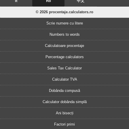
It
Ro
中文
© 2026 procentaje.calculators.ro
Scrie numere cu litere
Numbers to words
Calculatoare procentaje
Percentage calculators
Sales Tax Calculator
Calculator TVA
Dobânda compusă
Calculator dobânda simplă
Ani bisecți
Factori primi