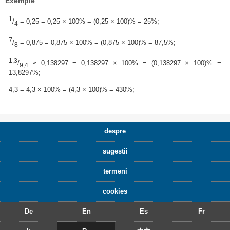
Exemple
1
/
= 0,25 = 0,25 × 100% = (0,25 × 100)% = 25%;
4
7
/
= 0,875 = 0,875 × 100% = (0,875 × 100)% = 87,5%;
8
1,3
/
≈ 0,138297 = 0,138297 × 100% = (0,138297 × 100)% =
9,4
13,8297%;
4,3 = 4,3 × 100% = (4,3 × 100)% = 430%;
despre
sugestii
termeni
cookies
De
En
Es
Fr