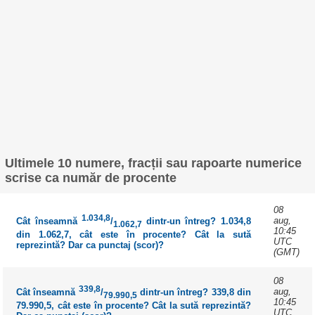
Ultimele 10 numere, fracții sau rapoarte numerice
scrise ca număr de procente
08
1.034,8
aug,
Cât înseamnă
/
dintr-un întreg? 1.034,8
1.062,7
10:45
din 1.062,7, cât este în procente? Cât la sută
UTC
reprezintă? Dar ca punctaj (scor)?
(GMT)
08
339,8
aug,
Cât înseamnă
/
dintr-un întreg? 339,8 din
79.990,5
10:45
79.990,5, cât este în procente? Cât la sută reprezintă?
UTC