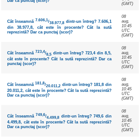
Dar ca punctaj (scor)?
(GMT)
08
7.606,1
aug,
Cât înseamnă
/
dintr-un întreg? 7.606,1
38.977,8
10:45
din 38.977,8, cât este în procente? Cât la sută
UTC
reprezintă? Dar ca punctaj (scor)?
(GMT)
08
723,4
aug,
Cât înseamnă
/
dintr-un întreg? 723,4 din 8,5,
8,5
10:45
cât este în procente? Cât la sută reprezintă? Dar ca
UTC
punctaj (scor)?
(GMT)
08
181,8
aug,
Cât înseamnă
/
dintr-un întreg? 181,8 din
20.011,2
10:45
20.011,2, cât este în procente? Cât la sută reprezintă?
UTC
Dar ca punctaj (scor)?
(GMT)
08
749,6
aug,
Cât înseamnă
/
dintr-un întreg? 749,6 din
4.499,8
10:45
4.499,8, cât este în procente? Cât la sută reprezintă?
UTC
Dar ca punctaj (scor)?
(GMT)