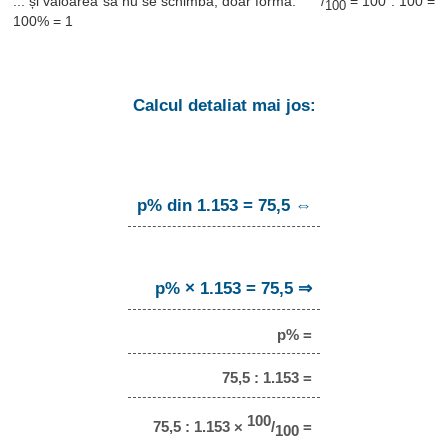
... și valoarea sa nu se schimbă, doar forma:
/
= 100 : 100 =
100
100% = 1
Calcul detaliat mai jos:
p% din 1.153 = 75,5 ⇔
p% × 1.153 = 75,5 ⇒
p% =
75,5 : 1.153 =
100
75,5 : 1.153 ×
/
=
100