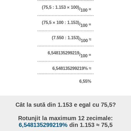
(75,5 : 1.153 × 100)
/
=
100
(75,5 × 100 : 1.153)
/
=
100
(7.550 : 1.153)
/
≈
100
6,548135299219
/
=
100
6,548135299219% ≈
6,55%
Cât la sută din 1.153 e egal cu 75,5?
Rotunjit la maximum 12 zecimale:
6,548135299219%
din 1.153 ≈ 75,5