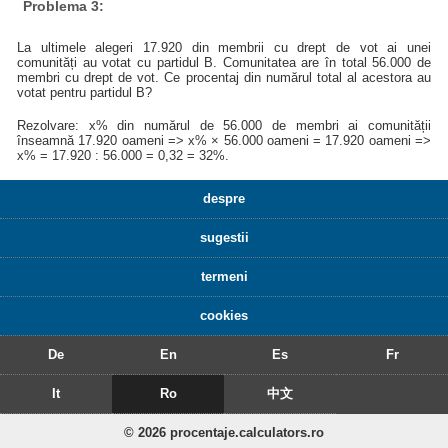
Problema 3:
La ultimele alegeri 17.920 din membrii cu drept de vot ai unei
comunități au votat cu partidul B. Comunitatea are în total 56.000 de
membri cu drept de vot. Ce procentaj din numărul total al acestora au
votat pentru partidul B?
Rezolvare: x% din numărul de 56.000 de membri ai comunității
înseamnă 17.920 oameni => x% × 56.000 oameni = 17.920 oameni =>
x% = 17.920 : 56.000 = 0,32 = 32%.
despre
sugestii
termeni
cookies
De
En
Es
Fr
It
Ro
中文
© 2026 procentaje.calculators.ro