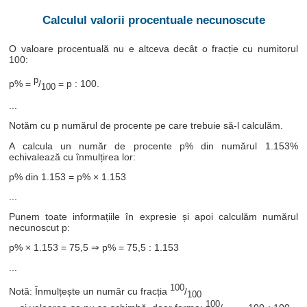
Calculul valorii procentuale necunoscute
O valoare procentuală nu e altceva decât o fracție cu numitorul
100:
p
p% =
/
= p : 100.
100
...
Notăm cu p numărul de procente pe care trebuie să-l calculăm.
A calcula un număr de procente p% din numărul 1.153%
echivalează cu înmulțirea lor:
p% din 1.153 = p% × 1.153
...
Punem toate informațiile în expresie și apoi calculăm numărul
necunoscut p:
p% × 1.153 = 75,5 ⇒ p% = 75,5 : 1.153
...
100
Notă: Înmulțește un număr cu fracția
/
100
100