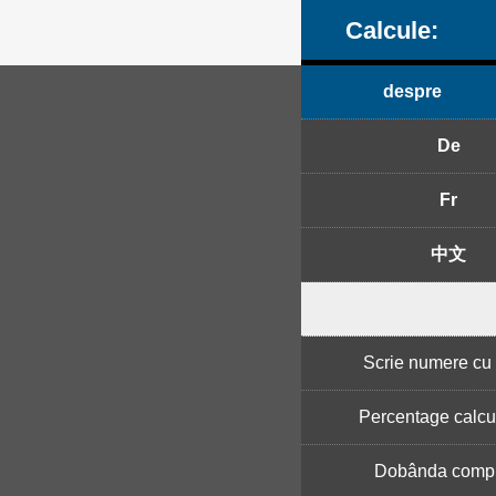
Calcule:
despre
De
Fr
中文
Scrie numere cu l
Percentage calcu
Dobânda comp