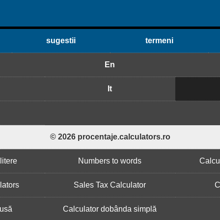
sugestii
termeni
En
It
© 2026 procentaje.calculators.ro
itere
Numbers to words
Calcu
lators
Sales Tax Calculator
C
usă
Calculator dobânda simplă