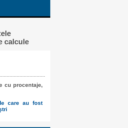
tele
e calcule
e cu procentaje,
ale care au fost
tri