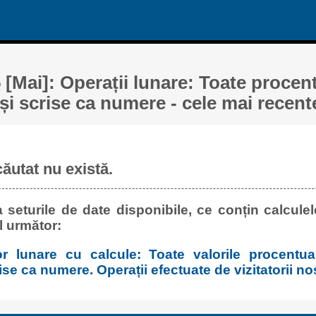
 [Mai]: Operații lunare: Toate procen
și scrise ca numere - cele mai recent
căutat nu există.
 seturile de date disponibile, ce conțin calculel
l următor:
or lunare cu calcule: Toate valorile procentu
ise ca numere. Operații efectuate de vizitatorii noș