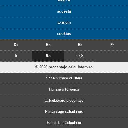
despre
sugestii
termeni
cookies
De
En
Es
Fr
It
Ro
中文
© 2026 procentaje.calculators.ro
Scrie numere cu litere
Numbers to words
Calculatoare procentaje
Percentage calculators
Sales Tax Calculator