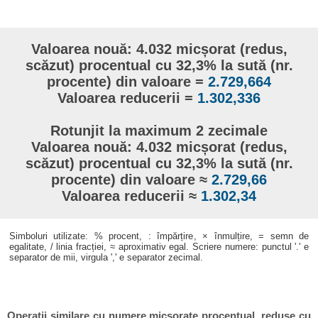
Valoarea nouă: 4.032 micșorat (redus,
scăzut) procentual cu 32,3% la sută (nr.
procente) din valoare =
2.729,664
Valoarea reducerii =
1.302,336
Rotunjit la maximum 2 zecimale
Valoarea nouă: 4.032 micșorat (redus,
scăzut) procentual cu 32,3% la sută (nr.
procente) din valoare ≈
2.729,66
Valoarea reducerii ≈
1.302,34
Simboluri utilizate: % procent, : împărțire, × înmulțire, = semn de
egalitate, / linia fracției, ≈ aproximativ egal. Scriere numere: punctul '.' e
separator de mii, virgula ',' e separator zecimal.
Operații similare cu numere micșorate procentual, reduse cu