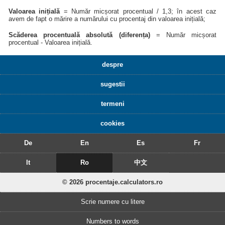
Valoarea inițială
= Număr micșorat procentual / 1,3; în acest caz
avem de fapt o mărire a numărului cu procentaj din valoarea inițială;
Scăderea procentuală absolută (diferența)
= Număr micșorat
procentual - Valoarea inițială.
despre
sugestii
termeni
cookies
De
En
Es
Fr
It
Ro
中文
© 2026 procentaje.calculators.ro
Scrie numere cu litere
Numbers to words