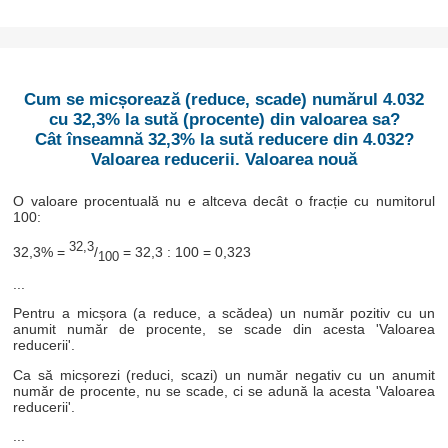
Cum se micșorează (reduce, scade) numărul 4.032
cu 32,3% la sută (procente) din valoarea sa?
Cât înseamnă 32,3% la sută reducere din 4.032?
Valoarea reducerii. Valoarea nouă
O valoare procentuală nu e altceva decât o fracție cu numitorul
100:
32,3
32,3% =
/
= 32,3 : 100 = 0,323
100
...
Pentru a micșora (a reduce, a scădea) un număr pozitiv cu un
anumit număr de procente, se scade din acesta 'Valoarea
reducerii'.
Ca să micșorezi (reduci, scazi) un număr negativ cu un anumit
număr de procente, nu se scade, ci se adună la acesta 'Valoarea
reducerii'.
...