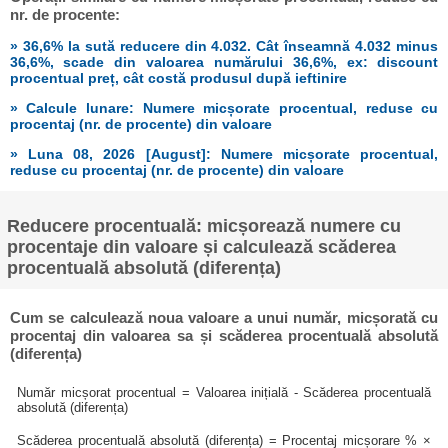
nr. de procente:
» 36,6% la sută reducere din 4.032. Cât înseamnă 4.032 minus
36,6%, scade din valoarea numărului 36,6%, ex: discount
procentual preț, cât costă produsul după ieftinire
» Calcule lunare: Numere micșorate procentual, reduse cu
procentaj (nr. de procente) din valoare
» Luna 08, 2026 [August]: Numere micșorate procentual,
reduse cu procentaj (nr. de procente) din valoare
Reducere procentuală: micșorează numere cu
procentaje din valoare și calculează scăderea
procentuală absolută (diferența)
Cum se calculează noua valoare a unui număr, micșorată cu
procentaj din valoarea sa și scăderea procentuală absolută
(diferența)
Număr micșorat procentual = Valoarea inițială - Scăderea procentuală
absolută (diferența)
Scăderea procentuală absolută (diferența) = Procentaj micșorare % ×