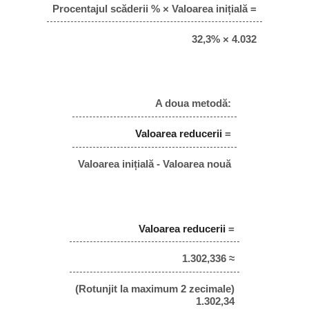
Procentajul scăderii % × Valoarea inițială =
32,3% × 4.032
A doua metodă:
Valoarea reducerii
=
Valoarea inițială - Valoarea nouă
Valoarea reducerii
=
1.302,336 ≈
(Rotunjit la maximum 2 zecimale)
1.302,34