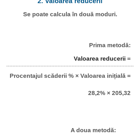
2. Valoarea reducerii
Se poate calcula în două moduri.
Prima metodă:
Valoarea reducerii
=
Procentajul scăderii % × Valoarea inițială =
28,2% × 205,32
A doua metodă: