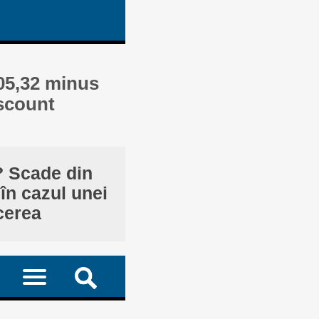
205,32 minus
iscount
? Scade din
în cazul unei
cerea