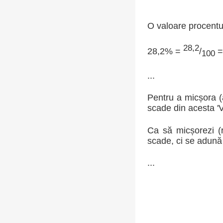
O valoare procentua
28,2
28,2% =
/
=
100
...
Pentru a micșora (
scade din acesta 'V
Ca să micșorezi (
scade, ci se adună 
...