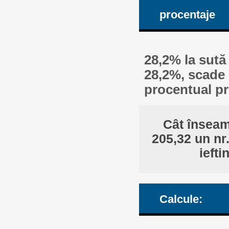
procentaje
28,2% la sută
28,2%, scade 
procentual pr
Cât înseam
205,32 un nr
ieft
Calcule: