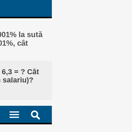
001% la sută
001%, cât
 6,3 = ? Cât
 salariu)?