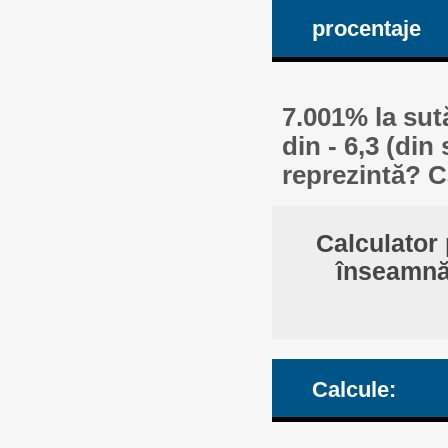
procentaje
7.001% la sut
din - 6,3 (din
reprezintă? C
Calculator 
înseamnă 
Calcule: