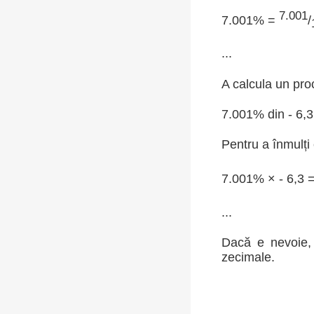
7.001
7.001% =
/
...
A calcula un pro
7.001% din - 6,3
Pentru a înmulți
7.001% × - 6,3 
...
Dacă e nevoie, 
zecimale.