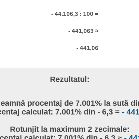
- 44.106,3 : 100 =
- 441,063 ≈
- 441,06
Rezultatul:
seamnă procentaj de 7.001% la sută din
entaj calculat: 7.001% din - 6,3 =
- 44
Rotunjit la maximum 2 zecimale:
centaj calculat: 7.001% din - 6,3 ≈
- 44