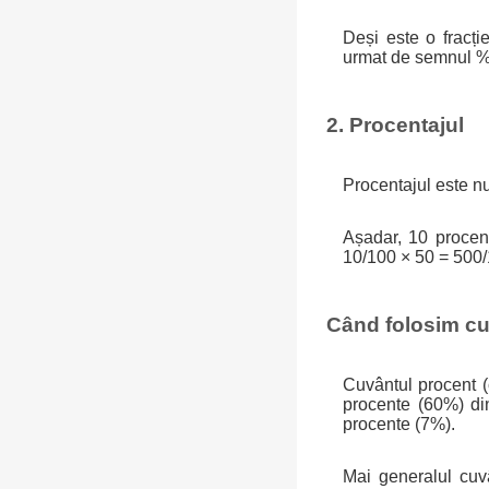
Deși este o fracți
urmat de semnul %:
2. Procentajul
Procentajul este nu
Așadar, 10 proce
10/100 × 50 = 500/1
Când folosim cu
Cuvântul procent (
procente (60%) din
procente (7%).
Mai generalul cuvâ