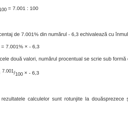
= 7.001 : 100
100
centaj de 7.001% din numărul - 6,3 echivalează cu înmulț
 = 7.001% × - 6,3
 cele două valori, numărul procentual se scrie sub formă d
7.001
=
/
× - 6,3
100
rezultatele calculelor sunt rotunjite la douăsprezece 