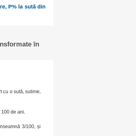
re, P% la sută din
ansformate în
rt cu o sută, sutime,
 100 de ani.
înseamnă 3/100, și