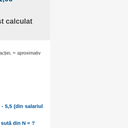
st calculat
racției, ≈ aproximativ
 5,5 (din salariul
 sută din N = ?