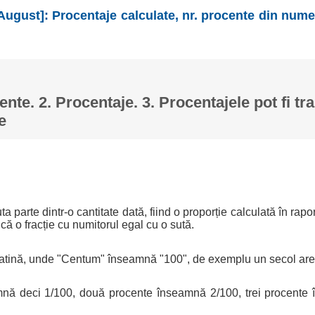
August]: Procentaje calculate, nr. procente din nume
ente. 2. Procentaje. 3. Procentajele pot fi tr
e
a parte dintr-o cantitate dată, fiind o proporție calculată în rapo
ică o fracție cu numitorul egal cu o sută.
latină, unde "Centum" înseamnă "100", de exemplu un secol are
nă deci 1/100, două procente înseamnă 2/100, trei procente 