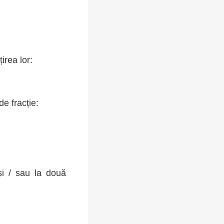
irea lor:
e fracție:
și / sau la două