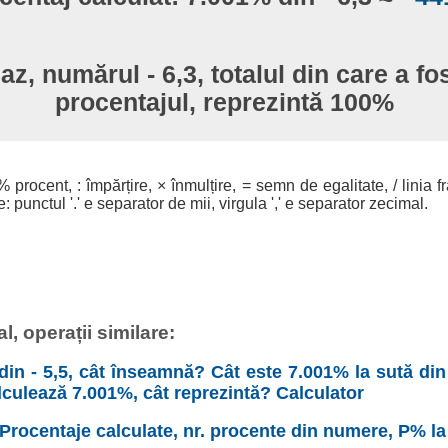
az, numărul - 6,3, totalul din care a fo
procentajul, reprezintă 100%
% procent, : împărțire, × înmulțire, = semn de egalitate, / linia f
 punctul '.' e separator de mii, virgula ',' e separator zecimal.
, operații similare:
din - 5,5, cât înseamnă? Cât este 7.001% la sută din -
culează 7.001%, cât reprezintă? Calculator
 Procentaje calculate, nr. procente din numere, P% la