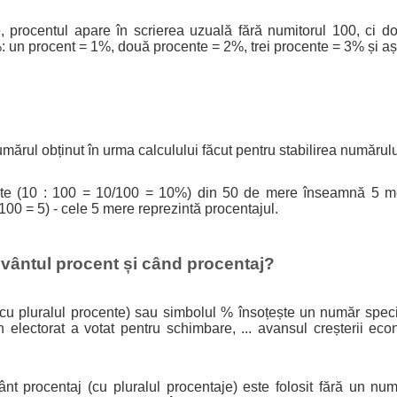
e, procentul apare în scrierea uzuală fără numitorul 100, ci d
 un procent = 1%, două procente = 2%, trei procente = 3% și aș
mărul obținut în urma calculului făcut pentru stabilirea numărul
nte (10 : 100 = 10/100 = 10%) din 50 de mere înseamnă 5 m
00 = 5) - cele 5 mere reprezintă procentajul.
vântul procent și când procentaj?
cu pluralul procente) sau simbolul % însoțește un număr specif
 electorat a votat pentru schimbare, ... avansul creșterii ec
nt procentaj (cu pluralul procentaje) este folosit fără un num