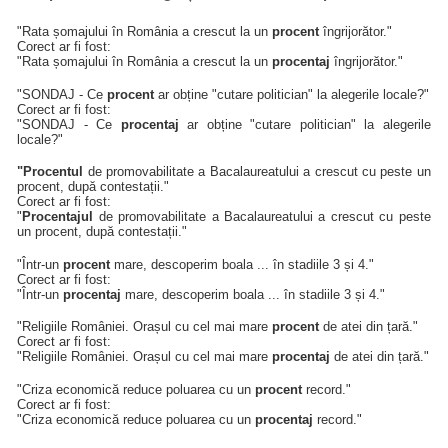
"Rata șomajului în România a crescut la un
procent
îngrijorător."
Corect ar fi fost:
"Rata șomajului în România a crescut la un
procentaj
îngrijorător."
"SONDAJ - Ce
procent
ar obține "cutare politician" la alegerile locale?"
Corect ar fi fost:
"SONDAJ - Ce
procentaj
ar obține "cutare politician" la alegerile
locale?"
"Procentul
de promovabilitate a Bacalaureatului a crescut cu peste un
procent, după contestații."
Corect ar fi fost:
"
Procentajul
de promovabilitate a Bacalaureatului a crescut cu peste
un procent, după contestații."
"Într-un
procent
mare, descoperim boala ... în stadiile 3 și 4."
Corect ar fi fost:
"Într-un
procentaj
mare, descoperim boala ... în stadiile 3 și 4."
"Religiile României. Orașul cu cel mai mare
procent
de atei din țară."
Corect ar fi fost:
"Religiile României. Orașul cu cel mai mare
procentaj
de atei din țară."
"Criza economică reduce poluarea cu un
procent
record."
Corect ar fi fost:
"Criza economică reduce poluarea cu un
procentaj
record."