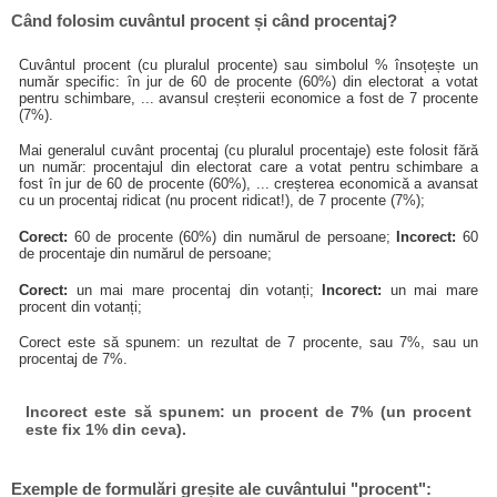
Când folosim cuvântul procent și când procentaj?
Cuvântul procent (cu pluralul procente) sau simbolul % însoțește un
număr specific: în jur de 60 de procente (60%) din electorat a votat
pentru schimbare, ... avansul creșterii economice a fost de 7 procente
(7%).
Mai generalul cuvânt procentaj (cu pluralul procentaje) este folosit fără
un număr: procentajul din electorat care a votat pentru schimbare a
fost în jur de 60 de procente (60%), ... creșterea economică a avansat
cu un procentaj ridicat (nu procent ridicat!), de 7 procente (7%);
Corect:
60 de procente (60%) din numărul de persoane;
Incorect:
60
de procentaje din numărul de persoane;
Corect:
un mai mare procentaj din votanți;
Incorect:
un mai mare
procent din votanți;
Corect este să spunem: un rezultat de 7 procente, sau 7%, sau un
procentaj de 7%.
Incorect este să spunem: un procent de 7% (un procent
este fix 1% din ceva).
Exemple de formulări greșite ale cuvântului "procent":