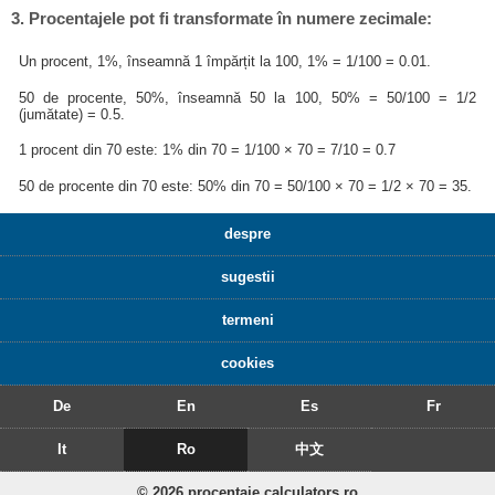
3. Procentajele pot fi transformate în numere zecimale:
Un procent, 1%, înseamnă 1 împărțit la 100, 1% = 1/100 = 0.01.
50 de procente, 50%, înseamnă 50 la 100, 50% = 50/100 = 1/2
(jumătate) = 0.5.
1 procent din 70 este: 1% din 70 = 1/100 × 70 = 7/10 = 0.7
50 de procente din 70 este: 50% din 70 = 50/100 × 70 = 1/2 × 70 = 35.
despre
sugestii
termeni
cookies
De
En
Es
Fr
It
Ro
中文
© 2026 procentaje.calculators.ro