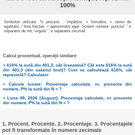
100%
Simboluri utilizate: % procent, : împărțire, × înmulțire, = semn de
egalitate, / linia fracției, ≈ aproximativ egal. Scriere numere: punctul '.' e
separator de mii, virgula ',' e separator zecimal.
Calcul procentual, operații similare:
» 616% la sută din 401,3, cât înseamnă? Cât este 616% la sută
din 401,3 (din salariul brut)? Cum se calculează 616%, cât
reprezintă? Calculator
» Calcule lunare: Procentaje calculate, nr. procente din
numere, P% la sută din N = ?
» Luna 08, 2026 [August]: Procentaje calculate, nr. procente
din numere, P% la sută din N = ?
1. Procent. Procente. 2. Procentaje. 3. Procentajele
pot fi transformate în numere zecimale