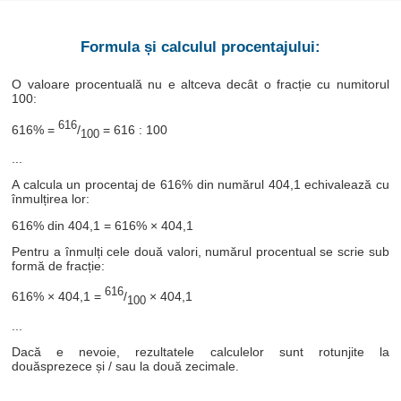
Formula și calculul procentajului:
O valoare procentuală nu e altceva decât o fracție cu numitorul
100:
616
616% =
/
= 616 : 100
100
...
A calcula un procentaj de 616% din numărul 404,1 echivalează cu
înmulțirea lor:
616% din 404,1 = 616% × 404,1
Pentru a înmulți cele două valori, numărul procentual se scrie sub
formă de fracție:
616
616% × 404,1 =
/
× 404,1
100
...
Dacă e nevoie, rezultatele calculelor sunt rotunjite la
douăsprezece și / sau la două zecimale.