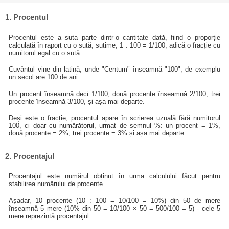
1. Procentul
Procentul este a suta parte dintr-o cantitate dată, fiind o proporție
calculată în raport cu o sută, sutime, 1 : 100 = 1/100, adică o fracție cu
numitorul egal cu o sută.
Cuvântul vine din latină, unde "Centum" înseamnă "100", de exemplu
un secol are 100 de ani.
Un procent înseamnă deci 1/100, două procente înseamnă 2/100, trei
procente înseamnă 3/100, și așa mai departe.
Deși este o fracție, procentul apare în scrierea uzuală fără numitorul
100, ci doar cu numărătorul, urmat de semnul %: un procent = 1%,
două procente = 2%, trei procente = 3% și așa mai departe.
2. Procentajul
Procentajul este numărul obținut în urma calculului făcut pentru
stabilirea numărului de procente.
Așadar, 10 procente (10 : 100 = 10/100 = 10%) din 50 de mere
înseamnă 5 mere (10% din 50 = 10/100 × 50 = 500/100 = 5) - cele 5
mere reprezintă procentajul.