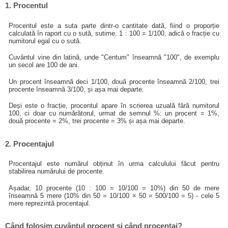
1. Procentul
Procentul este a suta parte dintr-o cantitate dată, fiind o proporție
calculată în raport cu o sută, sutime, 1 : 100 = 1/100, adică o fracție cu
numitorul egal cu o sută.
Cuvântul vine din latină, unde "Centum" înseamnă "100", de exemplu
un secol are 100 de ani.
Un procent înseamnă deci 1/100, două procente înseamnă 2/100, trei
procente înseamnă 3/100, și așa mai departe.
Deși este o fracție, procentul apare în scrierea uzuală fără numitorul
100, ci doar cu numărătorul, urmat de semnul %: un procent = 1%,
două procente = 2%, trei procente = 3% și așa mai departe.
2. Procentajul
Procentajul este numărul obținut în urma calculului făcut pentru
stabilirea numărului de procente.
Așadar, 10 procente (10 : 100 = 10/100 = 10%) din 50 de mere
înseamnă 5 mere (10% din 50 = 10/100 × 50 = 500/100 = 5) - cele 5
mere reprezintă procentajul.
Când folosim cuvântul procent și când procentaj?