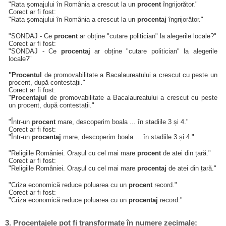
"Rata șomajului în România a crescut la un
procent
îngrijorător."
Corect ar fi fost:
"Rata șomajului în România a crescut la un
procentaj
îngrijorător."
"SONDAJ - Ce
procent
ar obține "cutare politician" la alegerile locale?"
Corect ar fi fost:
"SONDAJ - Ce
procentaj
ar obține "cutare politician" la alegerile
locale?"
"Procentul
de promovabilitate a Bacalaureatului a crescut cu peste un
procent, după contestații."
Corect ar fi fost:
"
Procentajul
de promovabilitate a Bacalaureatului a crescut cu peste
un procent, după contestații."
"Într-un
procent
mare, descoperim boala ... în stadiile 3 și 4."
Corect ar fi fost:
"Într-un
procentaj
mare, descoperim boala ... în stadiile 3 și 4."
"Religiile României. Orașul cu cel mai mare
procent
de atei din țară."
Corect ar fi fost:
"Religiile României. Orașul cu cel mai mare
procentaj
de atei din țară."
"Criza economică reduce poluarea cu un
procent
record."
Corect ar fi fost:
"Criza economică reduce poluarea cu un
procentaj
record."
3. Procentajele pot fi transformate în numere zecimale: