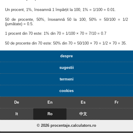
Un procent, 1%, înseamnă 1 împărțit la 100, 1% = 1/100 = 0.01.
50 de procente, 50%, înseamnă 50 la 100, 50% = 50/100 = 1/2
(jumătate) = 0.5.
1 procent din 70 este: 1% din 70 = 1/100 × 70 = 7/10 = 0.7
50 de procente din 70 este: 50% din 70 = 50/100 × 70 = 1/2 × 70 = 35.
despre
sugestii
termeni
cookies
De
En
Es
Fr
It
Ro
中文
© 2026 procentaje.calculators.ro