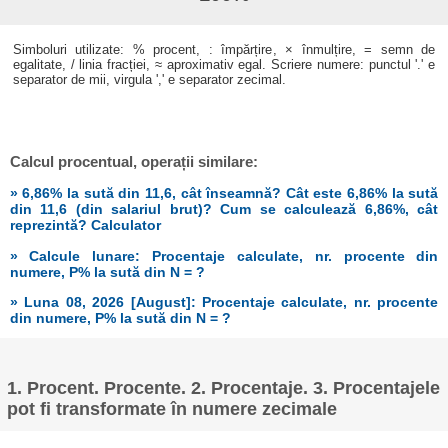
Simboluri utilizate: % procent, : împărțire, × înmulțire, = semn de
egalitate, / linia fracției, ≈ aproximativ egal. Scriere numere: punctul '.' e
separator de mii, virgula ',' e separator zecimal.
Calcul procentual, operații similare:
» 6,86% la sută din 11,6, cât înseamnă? Cât este 6,86% la sută
din 11,6 (din salariul brut)? Cum se calculează 6,86%, cât
reprezintă? Calculator
» Calcule lunare: Procentaje calculate, nr. procente din
numere, P% la sută din N = ?
» Luna 08, 2026 [August]: Procentaje calculate, nr. procente
din numere, P% la sută din N = ?
1. Procent. Procente. 2. Procentaje. 3. Procentajele
pot fi transformate în numere zecimale