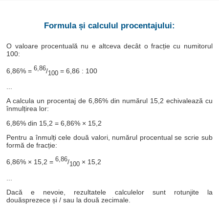
Formula și calculul procentajului:
O valoare procentuală nu e altceva decât o fracție cu numitorul
100:
6,86
6,86% =
/
= 6,86 : 100
100
...
A calcula un procentaj de 6,86% din numărul 15,2 echivalează cu
înmulțirea lor:
6,86% din 15,2 = 6,86% × 15,2
Pentru a înmulți cele două valori, numărul procentual se scrie sub
formă de fracție:
6,86
6,86% × 15,2 =
/
× 15,2
100
...
Dacă e nevoie, rezultatele calculelor sunt rotunjite la
douăsprezece și / sau la două zecimale.