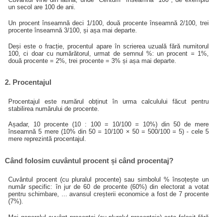
un secol are 100 de ani.
Un procent înseamnă deci 1/100, două procente înseamnă 2/100, trei
procente înseamnă 3/100, și așa mai departe.
Deși este o fracție, procentul apare în scrierea uzuală fără numitorul
100, ci doar cu numărătorul, urmat de semnul %: un procent = 1%,
două procente = 2%, trei procente = 3% și așa mai departe.
2. Procentajul
Procentajul este numărul obținut în urma calculului făcut pentru
stabilirea numărului de procente.
Așadar, 10 procente (10 : 100 = 10/100 = 10%) din 50 de mere
înseamnă 5 mere (10% din 50 = 10/100 × 50 = 500/100 = 5) - cele 5
mere reprezintă procentajul.
Când folosim cuvântul procent și când procentaj?
Cuvântul procent (cu pluralul procente) sau simbolul % însoțește un
număr specific: în jur de 60 de procente (60%) din electorat a votat
pentru schimbare, ... avansul creșterii economice a fost de 7 procente
(7%).