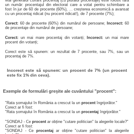
Mai generalul cuvânt procentaj (cu pluralul procentaje) este folosit fără
un număr: procentajul din electorat care a votat pentru schimbare a
fost în jur de 60 de procente (60%), ... creșterea economică a avansat
cu un procentaj ridicat (nu procent ridicat!), de 7 procente (7%);
Corect:
60 de procente (60%) din numărul de persoane;
Incorect:
60
de procentaje din numărul de persoane;
Corect:
un mai mare procentaj din votanți;
Incorect:
un mai mare
procent din votanți;
Corect este să spunem: un rezultat de 7 procente, sau 7%, sau un
procentaj de 7%.
Incorect este să spunem: un procent de 7% (un procent
este fix 1% din ceva).
Exemple de formulări greșite ale cuvântului "procent":
"Rata șomajului în România a crescut la un
procent
îngrijorător."
Corect ar fi fost:
"Rata șomajului în România a crescut la un
procentaj
îngrijorător."
"SONDAJ - Ce
procent
ar obține "cutare politician" la alegerile locale?"
Corect ar fi fost:
"SONDAJ - Ce
procentaj
ar obține "cutare politician" la alegerile