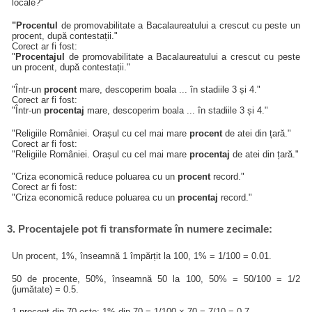
locale?"
"Procentul
de promovabilitate a Bacalaureatului a crescut cu peste un
procent, după contestații."
Corect ar fi fost:
"
Procentajul
de promovabilitate a Bacalaureatului a crescut cu peste
un procent, după contestații."
"Într-un
procent
mare, descoperim boala ... în stadiile 3 și 4."
Corect ar fi fost:
"Într-un
procentaj
mare, descoperim boala ... în stadiile 3 și 4."
"Religiile României. Orașul cu cel mai mare
procent
de atei din țară."
Corect ar fi fost:
"Religiile României. Orașul cu cel mai mare
procentaj
de atei din țară."
"Criza economică reduce poluarea cu un
procent
record."
Corect ar fi fost:
"Criza economică reduce poluarea cu un
procentaj
record."
3. Procentajele pot fi transformate în numere zecimale:
Un procent, 1%, înseamnă 1 împărțit la 100, 1% = 1/100 = 0.01.
50 de procente, 50%, înseamnă 50 la 100, 50% = 50/100 = 1/2
(jumătate) = 0.5.
1 procent din 70 este: 1% din 70 = 1/100 × 70 = 7/10 = 0.7