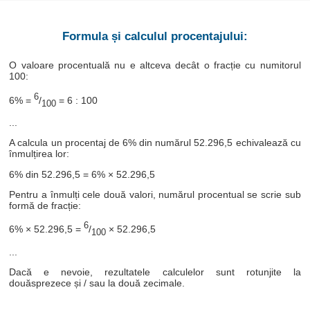
Formula și calculul procentajului:
O valoare procentuală nu e altceva decât o fracție cu numitorul
100:
6
6% =
/
= 6 : 100
100
...
A calcula un procentaj de 6% din numărul 52.296,5 echivalează cu
înmulțirea lor:
6% din 52.296,5 = 6% × 52.296,5
Pentru a înmulți cele două valori, numărul procentual se scrie sub
formă de fracție:
6
6% × 52.296,5 =
/
× 52.296,5
100
...
Dacă e nevoie, rezultatele calculelor sunt rotunjite la
douăsprezece și / sau la două zecimale.