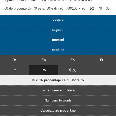
50 de procente din 70 este: 50% din 70 = 50/100 × 70 = 1/2 × 70 = 35.
despre
sugestii
termeni
cookies
De
En
Es
Fr
It
Ro
中文
© 2026 procentaje.calculators.ro
Scrie numere cu litere
Numbers to words
Calculatoare procentaje