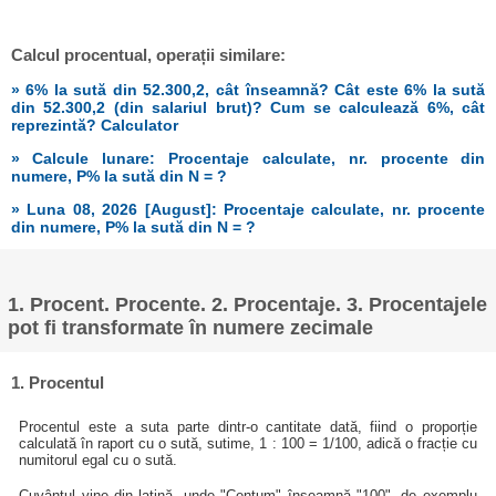
Calcul procentual, operații similare:
» 6% la sută din 52.300,2, cât înseamnă? Cât este 6% la sută
din 52.300,2 (din salariul brut)? Cum se calculează 6%, cât
reprezintă? Calculator
» Calcule lunare: Procentaje calculate, nr. procente din
numere, P% la sută din N = ?
» Luna 08, 2026 [August]: Procentaje calculate, nr. procente
din numere, P% la sută din N = ?
1. Procent. Procente. 2. Procentaje. 3. Procentajele
pot fi transformate în numere zecimale
1. Procentul
Procentul este a suta parte dintr-o cantitate dată, fiind o proporție
calculată în raport cu o sută, sutime, 1 : 100 = 1/100, adică o fracție cu
numitorul egal cu o sută.
Cuvântul vine din latină, unde "Centum" înseamnă "100", de exemplu