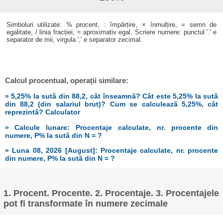
Simboluri utilizate: % procent, : împărțire, × înmulțire, = semn de
egalitate, / linia fracției, ≈ aproximativ egal. Scriere numere: punctul '.' e
separator de mii, virgula ',' e separator zecimal.
Calcul procentual, operații similare:
» 5,25% la sută din 88,2, cât înseamnă? Cât este 5,25% la sută
din 88,2 (din salariul brut)? Cum se calculează 5,25%, cât
reprezintă? Calculator
» Calcule lunare: Procentaje calculate, nr. procente din
numere, P% la sută din N = ?
» Luna 08, 2026 [August]: Procentaje calculate, nr. procente
din numere, P% la sută din N = ?
1. Procent. Procente. 2. Procentaje. 3. Procentajele
pot fi transformate în numere zecimale