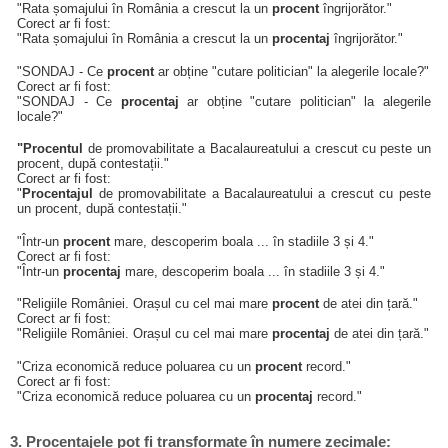
"Rata șomajului în România a crescut la un
procent
îngrijorător."
Corect ar fi fost:
"Rata șomajului în România a crescut la un
procentaj
îngrijorător."
"SONDAJ - Ce
procent
ar obține "cutare politician" la alegerile locale?"
Corect ar fi fost:
"SONDAJ - Ce
procentaj
ar obține "cutare politician" la alegerile
locale?"
"Procentul
de promovabilitate a Bacalaureatului a crescut cu peste un
procent, după contestații."
Corect ar fi fost:
"
Procentajul
de promovabilitate a Bacalaureatului a crescut cu peste
un procent, după contestații."
"Într-un
procent
mare, descoperim boala ... în stadiile 3 și 4."
Corect ar fi fost:
"Într-un
procentaj
mare, descoperim boala ... în stadiile 3 și 4."
"Religiile României. Orașul cu cel mai mare
procent
de atei din țară."
Corect ar fi fost:
"Religiile României. Orașul cu cel mai mare
procentaj
de atei din țară."
"Criza economică reduce poluarea cu un
procent
record."
Corect ar fi fost:
"Criza economică reduce poluarea cu un
procentaj
record."
3. Procentajele pot fi transformate în numere zecimale: