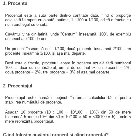
1. Procentul
Procentul este a suta parte dintr-o cantitate dată, fiind o proporție
calculată în raport cu o sută, sutime, 1 : 100 = 1/100, adică o fracție cu
numitorul egal cu o sută.
Cuvântul vine din latină, unde "Centum" înseamnă "100", de exemplu
un secol are 100 de ani.
Un procent înseamnă deci 1/100, două procente înseamnă 2/100, trei
procente înseamnă 3/100, și așa mai departe.
Deși este o fracție, procentul apare în scrierea uzuală fără numitorul
100, ci doar cu numărătorul, urmat de semnul %: un procent = 1%,
două procente = 2%, trei procente = 3% și așa mai departe.
2. Procentajul
Procentajul este numărul obținut în urma calculului făcut pentru
stabilirea numărului de procente.
Așadar, 10 procente (10 : 100 = 10/100 = 10%) din 50 de mere
înseamnă 5 mere (10% din 50 = 10/100 × 50 = 500/100 = 5) - cele 5
mere reprezintă procentajul.
Când folosim cuvântul procent și când procentaj?