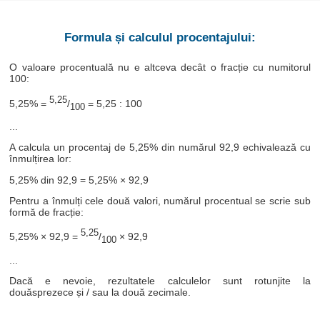
Formula și calculul procentajului:
O valoare procentuală nu e altceva decât o fracție cu numitorul
100:
5,25
5,25% =
/
= 5,25 : 100
100
...
A calcula un procentaj de 5,25% din numărul 92,9 echivalează cu
înmulțirea lor:
5,25% din 92,9 = 5,25% × 92,9
Pentru a înmulți cele două valori, numărul procentual se scrie sub
formă de fracție:
5,25
5,25% × 92,9 =
/
× 92,9
100
...
Dacă e nevoie, rezultatele calculelor sunt rotunjite la
douăsprezece și / sau la două zecimale.