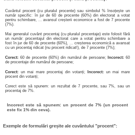
Cuvântul procent (cu pluralul procente) sau simbolul % însoțește un
număr specific: în jur de 60 de procente (60%) din electorat a votat
pentru schimbare, ... avansul creșterii economice a fost de 7 procente
(7%).
Mai generalul cuvânt procentaj (cu pluralul procentaje) este folosit fără
un număr: procentajul din electorat care a votat pentru schimbare a
fost în jur de 60 de procente (60%), ... creșterea economică a avansat
cu un procentaj ridicat (nu procent ridicat!), de 7 procente (7%);
Corect:
60 de procente (60%) din numărul de persoane;
Incorect:
60
de procentaje din numărul de persoane;
Corect:
un mai mare procentaj din votanți;
Incorect:
un mai mare
procent din votanți;
Corect este să spunem: un rezultat de 7 procente, sau 7%, sau un
procentaj de 7%.
Incorect este să spunem: un procent de 7% (un procent
este fix 1% din ceva).
Exemple de formulări greșite ale cuvântului "procent":