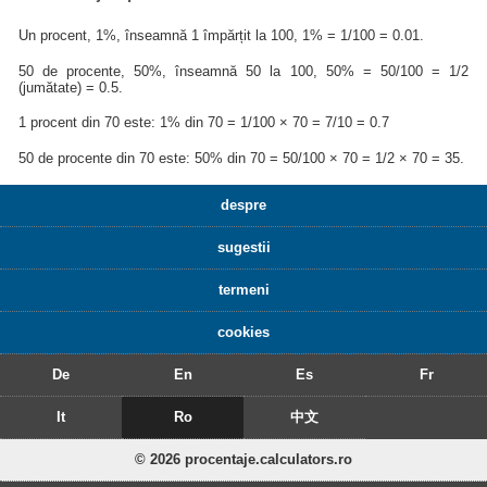
Un procent, 1%, înseamnă 1 împărțit la 100, 1% = 1/100 = 0.01.
50 de procente, 50%, înseamnă 50 la 100, 50% = 50/100 = 1/2
(jumătate) = 0.5.
1 procent din 70 este: 1% din 70 = 1/100 × 70 = 7/10 = 0.7
50 de procente din 70 este: 50% din 70 = 50/100 × 70 = 1/2 × 70 = 35.
despre
sugestii
termeni
cookies
De
En
Es
Fr
It
Ro
中文
© 2026 procentaje.calculators.ro