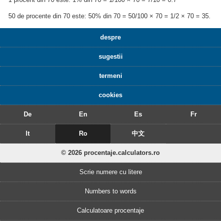
50 de procente din 70 este: 50% din 70 = 50/100 × 70 = 1/2 × 70 = 35.
despre
sugestii
termeni
cookies
De
En
Es
Fr
It
Ro
中文
© 2026 procentaje.calculators.ro
Scrie numere cu litere
Numbers to words
Calculatoare procentaje