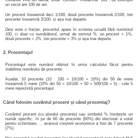
un secol are 100 de ani.
Un procent înseamnă deci 1/100, două procente înseamnă 2/100, trei
procente înseamnă 3/100, și așa mai departe.
Deși este o fracție, procentul apare în scrierea uzuală fără numitorul
100, ci doar cu numărătorul, urmat de semnul %: un procent = 1%,
două procente = 2%, trei procente = 3% și așa mai departe.
2. Procentajul
Procentajul este numărul obținut în urma calculului făcut pentru
stabilirea numărului de procente.
Așadar, 10 procente (10 : 100 = 10/100 = 10%) din 50 de mere
înseamnă 5 mere (10% din 50 = 10/100 × 50 = 500/100 = 5) - cele 5
mere reprezintă procentajul.
Când folosim cuvântul procent și când procentaj?
Cuvântul procent (cu pluralul procente) sau simbolul % însoțește un
număr specific: în jur de 60 de procente (60%) din electorat a votat
pentru schimbare, ... avansul creșterii economice a fost de 7 procente
(7%).