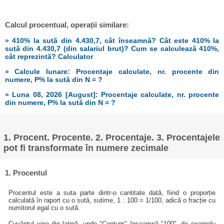
Calcul procentual, operații similare:
» 410% la sută din 4.430,7, cât înseamnă? Cât este 410% la
sută din 4.430,7 (din salariul brut)? Cum se calculează 410%,
cât reprezintă? Calculator
» Calcule lunare: Procentaje calculate, nr. procente din
numere, P% la sută din N = ?
» Luna 08, 2026 [August]: Procentaje calculate, nr. procente
din numere, P% la sută din N = ?
1. Procent. Procente. 2. Procentaje. 3. Procentajele
pot fi transformate în numere zecimale
1. Procentul
Procentul este a suta parte dintr-o cantitate dată, fiind o proporție
calculată în raport cu o sută, sutime, 1 : 100 = 1/100, adică o fracție cu
numitorul egal cu o sută.
Cuvântul vine din latină, unde "Centum" înseamnă "100", de exemplu