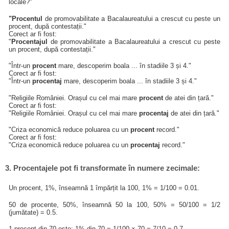
locale?"
"Procentul
de promovabilitate a Bacalaureatului a crescut cu peste un
procent, după contestații."
Corect ar fi fost:
"
Procentajul
de promovabilitate a Bacalaureatului a crescut cu peste
un procent, după contestații."
"Într-un
procent
mare, descoperim boala ... în stadiile 3 și 4."
Corect ar fi fost:
"Într-un
procentaj
mare, descoperim boala ... în stadiile 3 și 4."
"Religiile României. Orașul cu cel mai mare
procent
de atei din țară."
Corect ar fi fost:
"Religiile României. Orașul cu cel mai mare
procentaj
de atei din țară."
"Criza economică reduce poluarea cu un
procent
record."
Corect ar fi fost:
"Criza economică reduce poluarea cu un
procentaj
record."
3. Procentajele pot fi transformate în numere zecimale:
Un procent, 1%, înseamnă 1 împărțit la 100, 1% = 1/100 = 0.01.
50 de procente, 50%, înseamnă 50 la 100, 50% = 50/100 = 1/2
(jumătate) = 0.5.
1 procent din 70 este: 1% din 70 = 1/100 × 70 = 7/10 = 0.7