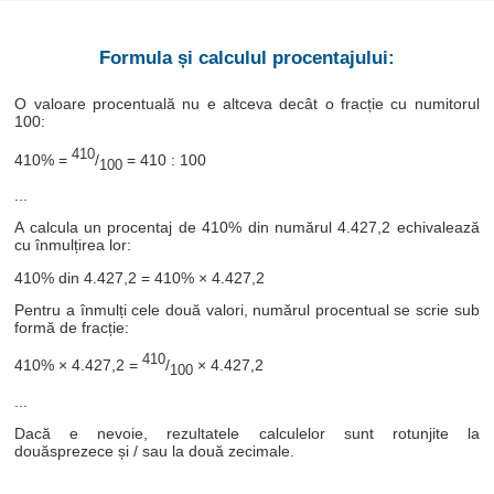
Formula și calculul procentajului:
O valoare procentuală nu e altceva decât o fracție cu numitorul
100:
410
410% =
/
= 410 : 100
100
...
A calcula un procentaj de 410% din numărul 4.427,2 echivalează
cu înmulțirea lor:
410% din 4.427,2 = 410% × 4.427,2
Pentru a înmulți cele două valori, numărul procentual se scrie sub
formă de fracție:
410
410% × 4.427,2 =
/
× 4.427,2
100
...
Dacă e nevoie, rezultatele calculelor sunt rotunjite la
douăsprezece și / sau la două zecimale.