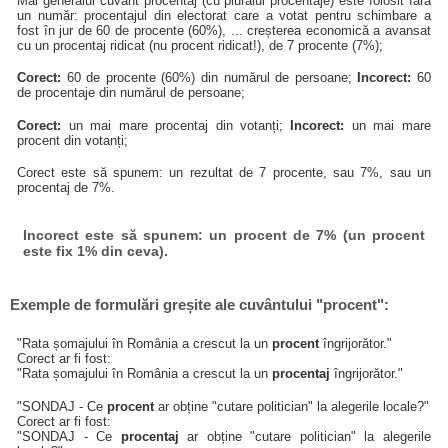
Mai generalul cuvânt procentaj (cu pluralul procentaje) este folosit fără
un număr: procentajul din electorat care a votat pentru schimbare a
fost în jur de 60 de procente (60%), ... creșterea economică a avansat
cu un procentaj ridicat (nu procent ridicat!), de 7 procente (7%);
Corect:
60 de procente (60%) din numărul de persoane;
Incorect:
60
de procentaje din numărul de persoane;
Corect:
un mai mare procentaj din votanți;
Incorect:
un mai mare
procent din votanți;
Corect este să spunem: un rezultat de 7 procente, sau 7%, sau un
procentaj de 7%.
Incorect este să spunem: un procent de 7% (un procent
este fix 1% din ceva).
Exemple de formulări greșite ale cuvântului "procent":
"Rata șomajului în România a crescut la un
procent
îngrijorător."
Corect ar fi fost:
"Rata șomajului în România a crescut la un
procentaj
îngrijorător."
"SONDAJ - Ce
procent
ar obține "cutare politician" la alegerile locale?"
Corect ar fi fost:
"SONDAJ - Ce
procentaj
ar obține "cutare politician" la alegerile