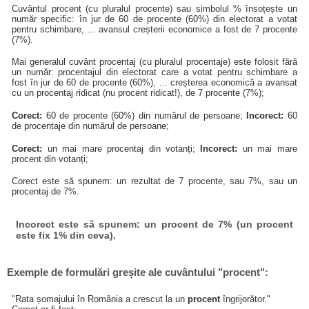
Cuvântul procent (cu pluralul procente) sau simbolul % însoțește un
număr specific: în jur de 60 de procente (60%) din electorat a votat
pentru schimbare, ... avansul creșterii economice a fost de 7 procente
(7%).
Mai generalul cuvânt procentaj (cu pluralul procentaje) este folosit fără
un număr: procentajul din electorat care a votat pentru schimbare a
fost în jur de 60 de procente (60%), ... creșterea economică a avansat
cu un procentaj ridicat (nu procent ridicat!), de 7 procente (7%);
Corect:
60 de procente (60%) din numărul de persoane;
Incorect:
60
de procentaje din numărul de persoane;
Corect:
un mai mare procentaj din votanți;
Incorect:
un mai mare
procent din votanți;
Corect este să spunem: un rezultat de 7 procente, sau 7%, sau un
procentaj de 7%.
Incorect este să spunem: un procent de 7% (un procent
este fix 1% din ceva).
Exemple de formulări greșite ale cuvântului "procent":
"Rata șomajului în România a crescut la un
procent
îngrijorător."