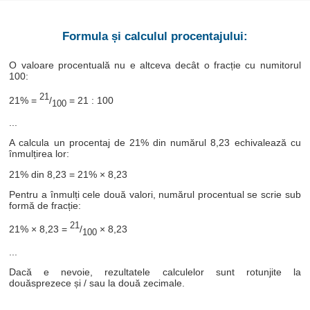
Formula și calculul procentajului:
O valoare procentuală nu e altceva decât o fracție cu numitorul
100:
21
21% =
/
= 21 : 100
100
...
A calcula un procentaj de 21% din numărul 8,23 echivalează cu
înmulțirea lor:
21% din 8,23 = 21% × 8,23
Pentru a înmulți cele două valori, numărul procentual se scrie sub
formă de fracție:
21
21% × 8,23 =
/
× 8,23
100
...
Dacă e nevoie, rezultatele calculelor sunt rotunjite la
douăsprezece și / sau la două zecimale.