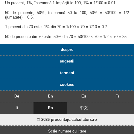
Un procent, 1%, înseamnă 1 împărțit la 100, 1% = 1/100 = 0.01.
50 de procente, 50%, înseamnă 50 la 100, 50% = 50/100 = 1/2
(jumătate) = 0.5.
1 procent din 70 este: 1% din 70 = 1/100 × 70 = 7/10 = 0.7
50 de procente din 70 este: 50% din 70 = 50/100 × 70 = 1/2 × 70 = 35.
despre
sugestii
termeni
cookies
De
En
Es
Fr
It
Ro
中文
© 2026 procentaje.calculators.ro
Scrie numere cu litere