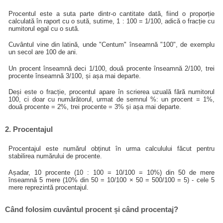
Procentul este a suta parte dintr-o cantitate dată, fiind o proporție
calculată în raport cu o sută, sutime, 1 : 100 = 1/100, adică o fracție cu
numitorul egal cu o sută.
Cuvântul vine din latină, unde "Centum" înseamnă "100", de exemplu
un secol are 100 de ani.
Un procent înseamnă deci 1/100, două procente înseamnă 2/100, trei
procente înseamnă 3/100, și așa mai departe.
Deși este o fracție, procentul apare în scrierea uzuală fără numitorul
100, ci doar cu numărătorul, urmat de semnul %: un procent = 1%,
două procente = 2%, trei procente = 3% și așa mai departe.
2. Procentajul
Procentajul este numărul obținut în urma calculului făcut pentru
stabilirea numărului de procente.
Așadar, 10 procente (10 : 100 = 10/100 = 10%) din 50 de mere
înseamnă 5 mere (10% din 50 = 10/100 × 50 = 500/100 = 5) - cele 5
mere reprezintă procentajul.
Când folosim cuvântul procent și când procentaj?