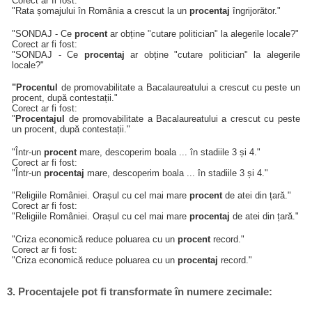
Corect ar fi fost:
"Rata șomajului în România a crescut la un
procentaj
îngrijorător."
"SONDAJ - Ce
procent
ar obține "cutare politician" la alegerile locale?"
Corect ar fi fost:
"SONDAJ - Ce
procentaj
ar obține "cutare politician" la alegerile
locale?"
"Procentul
de promovabilitate a Bacalaureatului a crescut cu peste un
procent, după contestații."
Corect ar fi fost:
"
Procentajul
de promovabilitate a Bacalaureatului a crescut cu peste
un procent, după contestații."
"Într-un
procent
mare, descoperim boala ... în stadiile 3 și 4."
Corect ar fi fost:
"Într-un
procentaj
mare, descoperim boala ... în stadiile 3 și 4."
"Religiile României. Orașul cu cel mai mare
procent
de atei din țară."
Corect ar fi fost:
"Religiile României. Orașul cu cel mai mare
procentaj
de atei din țară."
"Criza economică reduce poluarea cu un
procent
record."
Corect ar fi fost:
"Criza economică reduce poluarea cu un
procentaj
record."
3. Procentajele pot fi transformate în numere zecimale: