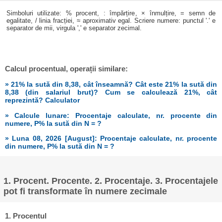
Simboluri utilizate: % procent, : împărțire, × înmulțire, = semn de
egalitate, / linia fracției, ≈ aproximativ egal. Scriere numere: punctul '.' e
separator de mii, virgula ',' e separator zecimal.
Calcul procentual, operații similare:
» 21% la sută din 8,38, cât înseamnă? Cât este 21% la sută din
8,38 (din salariul brut)? Cum se calculează 21%, cât
reprezintă? Calculator
» Calcule lunare: Procentaje calculate, nr. procente din
numere, P% la sută din N = ?
» Luna 08, 2026 [August]: Procentaje calculate, nr. procente
din numere, P% la sută din N = ?
1. Procent. Procente. 2. Procentaje. 3. Procentajele
pot fi transformate în numere zecimale
1. Procentul