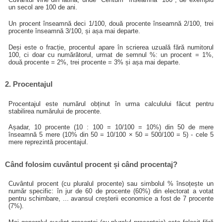
un secol are 100 de ani.
Un procent înseamnă deci 1/100, două procente înseamnă 2/100, trei
procente înseamnă 3/100, și așa mai departe.
Deși este o fracție, procentul apare în scrierea uzuală fără numitorul
100, ci doar cu numărătorul, urmat de semnul %: un procent = 1%,
două procente = 2%, trei procente = 3% și așa mai departe.
2. Procentajul
Procentajul este numărul obținut în urma calculului făcut pentru
stabilirea numărului de procente.
Așadar, 10 procente (10 : 100 = 10/100 = 10%) din 50 de mere
înseamnă 5 mere (10% din 50 = 10/100 × 50 = 500/100 = 5) - cele 5
mere reprezintă procentajul.
Când folosim cuvântul procent și când procentaj?
Cuvântul procent (cu pluralul procente) sau simbolul % însoțește un
număr specific: în jur de 60 de procente (60%) din electorat a votat
pentru schimbare, ... avansul creșterii economice a fost de 7 procente
(7%).