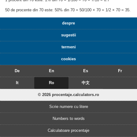
50 de procente din 70 este: 50% din 70 = 50/100 × 70 = 1/2 × 70 = 35.
despre
sugestii
termeni
cookies
De
En
Es
Fr
It
Ro
中文
© 2026 procentaje.calculators.ro
Scrie numere cu litere
Numbers to words
Calculatoare procentaje