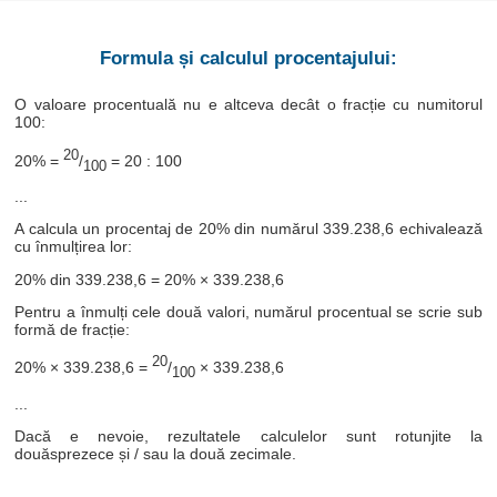
Formula și calculul procentajului:
O valoare procentuală nu e altceva decât o fracție cu numitorul
100:
20
20% =
/
= 20 : 100
100
...
A calcula un procentaj de 20% din numărul 339.238,6 echivalează
cu înmulțirea lor:
20% din 339.238,6 = 20% × 339.238,6
Pentru a înmulți cele două valori, numărul procentual se scrie sub
formă de fracție:
20
20% × 339.238,6 =
/
× 339.238,6
100
...
Dacă e nevoie, rezultatele calculelor sunt rotunjite la
douăsprezece și / sau la două zecimale.