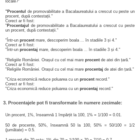
locale?"
"Procentul
de promovabilitate a Bacalaureatului a crescut cu peste un
procent, după contestații."
Corect ar fi fost:
"
Procentajul
de promovabilitate a Bacalaureatului a crescut cu peste
un procent, după contestații."
"Într-un
procent
mare, descoperim boala ... în stadiile 3 și 4."
Corect ar fi fost:
"Într-un
procentaj
mare, descoperim boala ... în stadiile 3 și 4."
"Religiile României. Orașul cu cel mai mare
procent
de atei din țară."
Corect ar fi fost:
"Religiile României. Orașul cu cel mai mare
procentaj
de atei din țară."
"Criza economică reduce poluarea cu un
procent
record."
Corect ar fi fost:
"Criza economică reduce poluarea cu un
procentaj
record."
3. Procentajele pot fi transformate în numere zecimale:
Un procent, 1%, înseamnă 1 împărțit la 100, 1% = 1/100 = 0.01.
50 de procente, 50%, înseamnă 50 la 100, 50% = 50/100 = 1/2
(jumătate) = 0.5.
1 procent din 70 este: 1% din 70 = 1/100 × 70 = 7/10 = 0.7