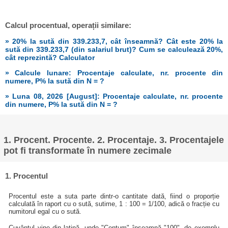
Calcul procentual, operații similare:
» 20% la sută din 339.233,7, cât înseamnă? Cât este 20% la
sută din 339.233,7 (din salariul brut)? Cum se calculează 20%,
cât reprezintă? Calculator
» Calcule lunare: Procentaje calculate, nr. procente din
numere, P% la sută din N = ?
» Luna 08, 2026 [August]: Procentaje calculate, nr. procente
din numere, P% la sută din N = ?
1. Procent. Procente. 2. Procentaje. 3. Procentajele
pot fi transformate în numere zecimale
1. Procentul
Procentul este a suta parte dintr-o cantitate dată, fiind o proporție
calculată în raport cu o sută, sutime, 1 : 100 = 1/100, adică o fracție cu
numitorul egal cu o sută.
Cuvântul vine din latină, unde "Centum" înseamnă "100", de exemplu