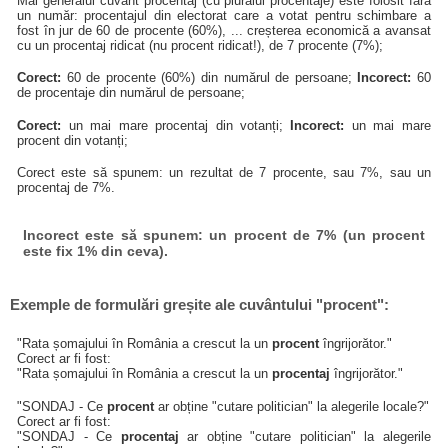
Mai generalul cuvânt procentaj (cu pluralul procentaje) este folosit fără
un număr: procentajul din electorat care a votat pentru schimbare a
fost în jur de 60 de procente (60%), ... creșterea economică a avansat
cu un procentaj ridicat (nu procent ridicat!), de 7 procente (7%);
Corect:
60 de procente (60%) din numărul de persoane;
Incorect:
60
de procentaje din numărul de persoane;
Corect:
un mai mare procentaj din votanți;
Incorect:
un mai mare
procent din votanți;
Corect este să spunem: un rezultat de 7 procente, sau 7%, sau un
procentaj de 7%.
Incorect este să spunem: un procent de 7% (un procent
este fix 1% din ceva).
Exemple de formulări greșite ale cuvântului "procent":
"Rata șomajului în România a crescut la un
procent
îngrijorător."
Corect ar fi fost:
"Rata șomajului în România a crescut la un
procentaj
îngrijorător."
"SONDAJ - Ce
procent
ar obține "cutare politician" la alegerile locale?"
Corect ar fi fost:
"SONDAJ - Ce
procentaj
ar obține "cutare politician" la alegerile