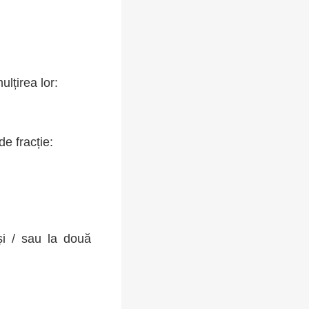
lțirea lor:
e fracție:
și / sau la două