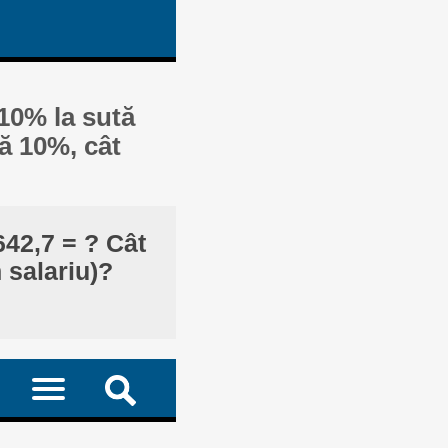
 10% la sută
ză 10%, cât
642,7 = ? Cât
 salariu)?