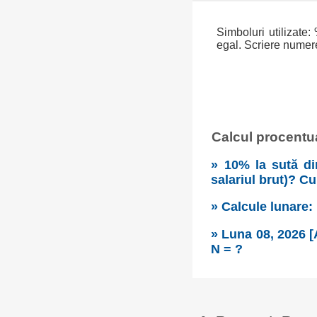
Simboluri utilizate: 
egal. Scriere numere:
Calcul procentual
» 10% la sută di
salariul brut)? C
» Calcule lunare:
» Luna 08, 2026 [
N = ?