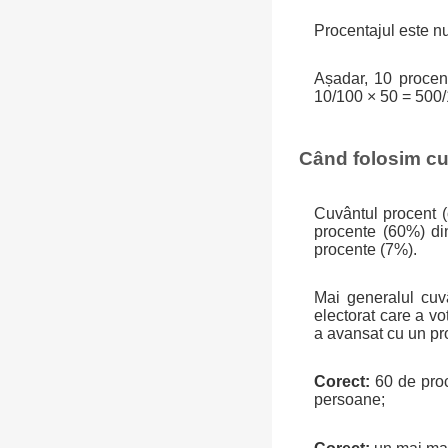
Procentajul este nu
Așadar, 10 proce
10/100 × 50 = 500/1
Când folosim cu
Cuvântul procent (
procente (60%) din
procente (7%).
Mai generalul cuvâ
electorat care a vo
a avansat cu un pro
Corect:
60 de pro
persoane;