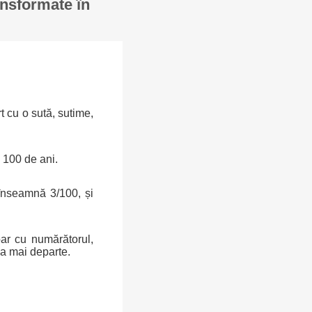
ansformate în
rt cu o sută, sutime,
 100 de ani.
înseamnă 3/100, și
oar cu numărătorul,
a mai departe.