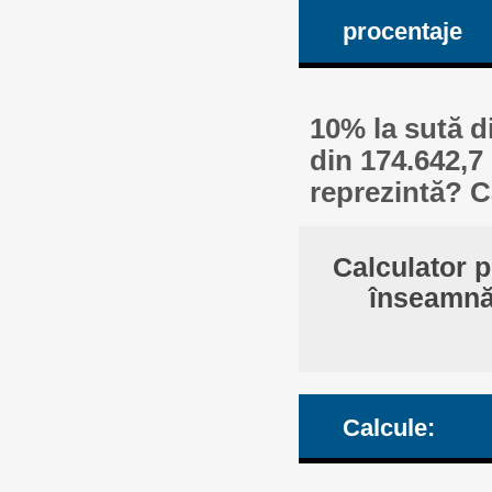
procentaje
10% la sută d
din 174.642,7
reprezintă? C
Calculator p
înseamnă 
Calcule: