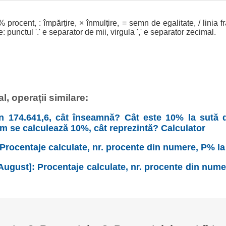
% procent, : împărțire, × înmulțire, = semn de egalitate, / linia f
 punctul '.' e separator de mii, virgula ',' e separator zecimal.
, operații similare:
n 174.641,6, cât înseamnă? Cât este 10% la sută d
um se calculează 10%, cât reprezintă? Calculator
 Procentaje calculate, nr. procente din numere, P% la
August]: Procentaje calculate, nr. procente din nume