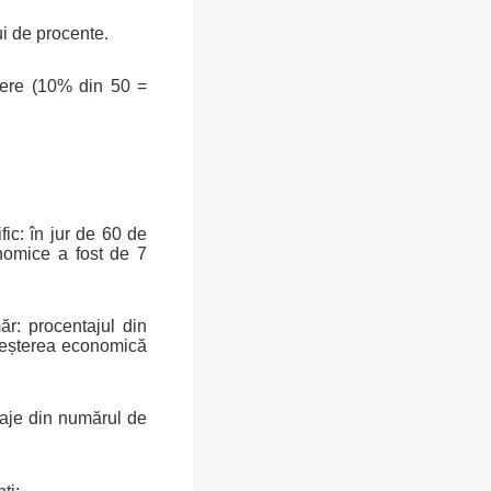
ui de procente.
ere (10% din 50 =
ic: în jur de 60 de
onomice a fost de 7
ăr: procentajul din
 creșterea economică
aje din numărul de