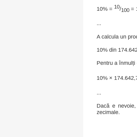
10
10% =
/
= 
100
...
A calcula un pro
10% din 174.64
Pentru a înmulți
10% × 174.642,
...
Dacă e nevoie, 
zecimale.