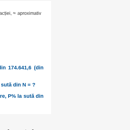
racției, ≈ aproximativ
in 174.641,6 (din
 sută din N = ?
re, P% la sută din