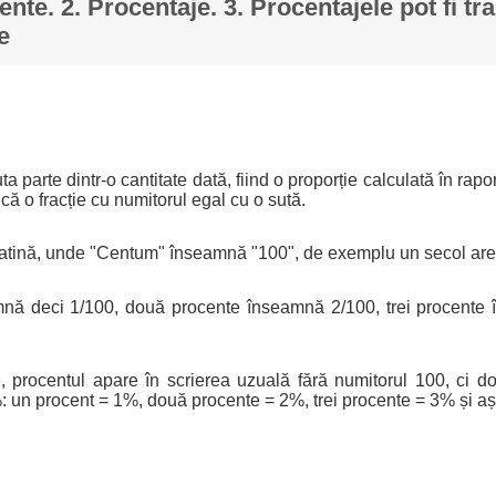
ente. 2. Procentaje. 3. Procentajele pot fi tr
e
a parte dintr-o cantitate dată, fiind o proporție calculată în rapo
ică o fracție cu numitorul egal cu o sută.
latină, unde "Centum" înseamnă "100", de exemplu un secol are
nă deci 1/100, două procente înseamnă 2/100, trei procente 
e, procentul apare în scrierea uzuală fără numitorul 100, ci d
 un procent = 1%, două procente = 2%, trei procente = 3% și aș