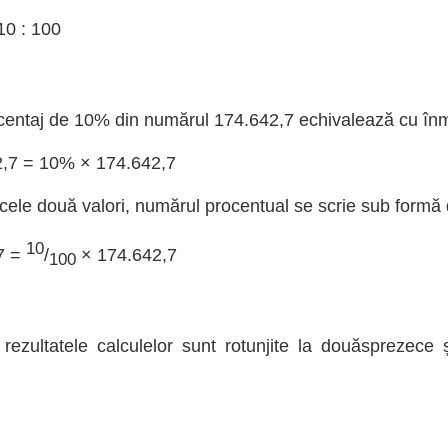
10 : 100
centaj de 10% din numărul 174.642,7 echivalează cu înmu
2,7 = 10% × 174.642,7
 cele două valori, numărul procentual se scrie sub formă d
10
7 =
/
× 174.642,7
100
rezultatele calculelor sunt rotunjite la douăsprezece 