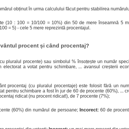
mărul obținut în urma calculului făcut pentru stabilirea numărul
nte (10 : 100 = 10/100 = 10%) din 50 de mere înseamnă 5 m
00 = 5) - cele 5 mere reprezintă procentajul.
vântul procent și când procentaj?
cu pluralul procente) sau simbolul % însoțește un număr specif
 electorat a votat pentru schimbare, ... avansul creșterii ec
nt procentaj (cu pluralul procentaje) este folosit fără un num
tat pentru schimbare a fost în jur de 60 de procente (60%), ...
centaj ridicat (nu procent ridicat!), de 7 procente (7%);
cente (60%) din numărul de persoane;
Incorect:
60 de procent