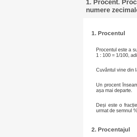
1. Procent. Proc
numere zecimal
1. Procentul
Procentul este a sut
1 : 100 = 1/100, ad
Cuvântul vine din 
Un procent înseam
așa mai departe.
Deși este o fracți
urmat de semnul %:
2. Procentajul