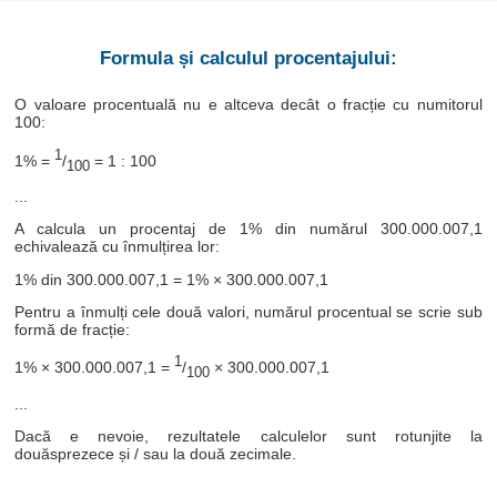
Formula și calculul procentajului:
O valoare procentuală nu e altceva decât o fracție cu numitorul
100:
1
1% =
/
= 1 : 100
100
...
A calcula un procentaj de 1% din numărul 300.000.007,1
echivalează cu înmulțirea lor:
1% din 300.000.007,1 = 1% × 300.000.007,1
Pentru a înmulți cele două valori, numărul procentual se scrie sub
formă de fracție:
1
1% × 300.000.007,1 =
/
× 300.000.007,1
100
...
Dacă e nevoie, rezultatele calculelor sunt rotunjite la
douăsprezece și / sau la două zecimale.