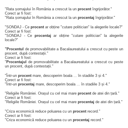
"Rata șomajului în România a crescut la un
procent
îngrijorător."
Corect ar fi fost:
"Rata șomajului în România a crescut la un
procentaj
îngrijorător."
"SONDAJ - Ce
procent
ar obține "cutare politician" la alegerile locale?"
Corect ar fi fost:
"SONDAJ - Ce
procentaj
ar obține "cutare politician" la alegerile
locale?"
"Procentul
de promovabilitate a Bacalaureatului a crescut cu peste un
procent, după contestații."
Corect ar fi fost:
"
Procentajul
de promovabilitate a Bacalaureatului a crescut cu peste
un procent, după contestații."
"Într-un
procent
mare, descoperim boala ... în stadiile 3 și 4."
Corect ar fi fost:
"Într-un
procentaj
mare, descoperim boala ... în stadiile 3 și 4."
"Religiile României. Orașul cu cel mai mare
procent
de atei din țară."
Corect ar fi fost:
"Religiile României. Orașul cu cel mai mare
procentaj
de atei din țară."
"Criza economică reduce poluarea cu un
procent
record."
Corect ar fi fost:
"Criza economică reduce poluarea cu un
procentaj
record."