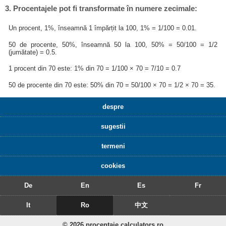
3. Procentajele pot fi transformate în numere zecimale:
Un procent, 1%, înseamnă 1 împărțit la 100, 1% = 1/100 = 0.01.
50 de procente, 50%, înseamnă 50 la 100, 50% = 50/100 = 1/2
(jumătate) = 0.5.
1 procent din 70 este: 1% din 70 = 1/100 × 70 = 7/10 = 0.7
50 de procente din 70 este: 50% din 70 = 50/100 × 70 = 1/2 × 70 = 35.
despre
sugestii
termeni
cookies
De
En
Es
Fr
It
Ro
中文
© 2026 procentaje.calculators.ro