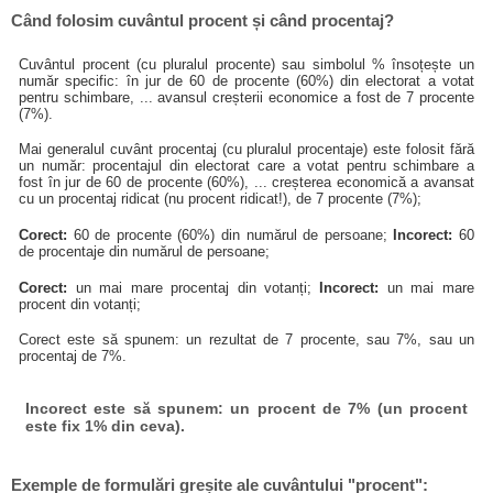
Când folosim cuvântul procent și când procentaj?
Cuvântul procent (cu pluralul procente) sau simbolul % însoțește un
număr specific: în jur de 60 de procente (60%) din electorat a votat
pentru schimbare, ... avansul creșterii economice a fost de 7 procente
(7%).
Mai generalul cuvânt procentaj (cu pluralul procentaje) este folosit fără
un număr: procentajul din electorat care a votat pentru schimbare a
fost în jur de 60 de procente (60%), ... creșterea economică a avansat
cu un procentaj ridicat (nu procent ridicat!), de 7 procente (7%);
Corect:
60 de procente (60%) din numărul de persoane;
Incorect:
60
de procentaje din numărul de persoane;
Corect:
un mai mare procentaj din votanți;
Incorect:
un mai mare
procent din votanți;
Corect este să spunem: un rezultat de 7 procente, sau 7%, sau un
procentaj de 7%.
Incorect este să spunem: un procent de 7% (un procent
este fix 1% din ceva).
Exemple de formulări greșite ale cuvântului "procent":