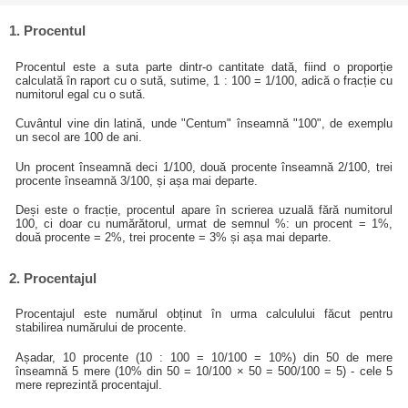
1. Procentul
Procentul este a suta parte dintr-o cantitate dată, fiind o proporție
calculată în raport cu o sută, sutime, 1 : 100 = 1/100, adică o fracție cu
numitorul egal cu o sută.
Cuvântul vine din latină, unde "Centum" înseamnă "100", de exemplu
un secol are 100 de ani.
Un procent înseamnă deci 1/100, două procente înseamnă 2/100, trei
procente înseamnă 3/100, și așa mai departe.
Deși este o fracție, procentul apare în scrierea uzuală fără numitorul
100, ci doar cu numărătorul, urmat de semnul %: un procent = 1%,
două procente = 2%, trei procente = 3% și așa mai departe.
2. Procentajul
Procentajul este numărul obținut în urma calculului făcut pentru
stabilirea numărului de procente.
Așadar, 10 procente (10 : 100 = 10/100 = 10%) din 50 de mere
înseamnă 5 mere (10% din 50 = 10/100 × 50 = 500/100 = 5) - cele 5
mere reprezintă procentajul.