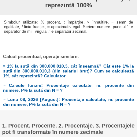
reprezintă 100%
Simboluri utilizate: % procent, : împărțire, × înmulțire, = semn de
egalitate, / linia fracției, ≈ aproximativ egal. Scriere numere: punctul '.' e
separator de mii, virgula ',' e separator zecimal.
Calcul procentual, operații similare:
» 1% la sută din 300.000.010,3, cât înseamnă? Cât este 1% la
sută din 300.000.010,3 (din salariul brut)? Cum se calculează
1%, cât reprezintă? Calculator
» Calcule lunare: Procentaje calculate, nr. procente din
numere, P% la sută din N = ?
» Luna 08, 2026 [August]: Procentaje calculate, nr. procente
din numere, P% la sută din N = ?
1. Procent. Procente. 2. Procentaje. 3. Procentajele
pot fi transformate în numere zecimale