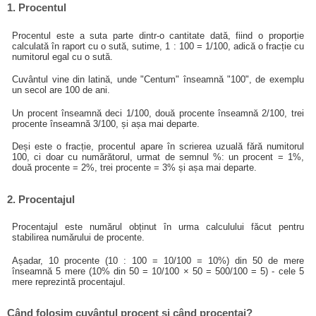
1. Procentul
Procentul este a suta parte dintr-o cantitate dată, fiind o proporție
calculată în raport cu o sută, sutime, 1 : 100 = 1/100, adică o fracție cu
numitorul egal cu o sută.
Cuvântul vine din latină, unde "Centum" înseamnă "100", de exemplu
un secol are 100 de ani.
Un procent înseamnă deci 1/100, două procente înseamnă 2/100, trei
procente înseamnă 3/100, și așa mai departe.
Deși este o fracție, procentul apare în scrierea uzuală fără numitorul
100, ci doar cu numărătorul, urmat de semnul %: un procent = 1%,
două procente = 2%, trei procente = 3% și așa mai departe.
2. Procentajul
Procentajul este numărul obținut în urma calculului făcut pentru
stabilirea numărului de procente.
Așadar, 10 procente (10 : 100 = 10/100 = 10%) din 50 de mere
înseamnă 5 mere (10% din 50 = 10/100 × 50 = 500/100 = 5) - cele 5
mere reprezintă procentajul.
Când folosim cuvântul procent și când procentaj?