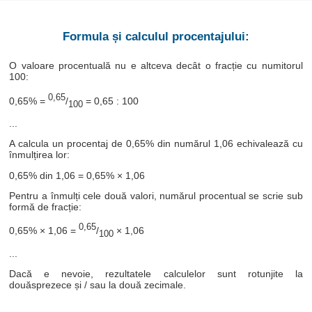
Formula și calculul procentajului:
O valoare procentuală nu e altceva decât o fracție cu numitorul
100:
0,65
0,65% =
/
= 0,65 : 100
100
...
A calcula un procentaj de 0,65% din numărul 1,06 echivalează cu
înmulțirea lor:
0,65% din 1,06 = 0,65% × 1,06
Pentru a înmulți cele două valori, numărul procentual se scrie sub
formă de fracție:
0,65
0,65% × 1,06 =
/
× 1,06
100
...
Dacă e nevoie, rezultatele calculelor sunt rotunjite la
douăsprezece și / sau la două zecimale.