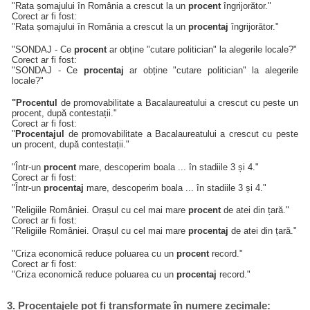
"Rata șomajului în România a crescut la un
procent
îngrijorător."
Corect ar fi fost:
"Rata șomajului în România a crescut la un
procentaj
îngrijorător."
"SONDAJ - Ce
procent
ar obține "cutare politician" la alegerile locale?"
Corect ar fi fost:
"SONDAJ - Ce
procentaj
ar obține "cutare politician" la alegerile
locale?"
"Procentul
de promovabilitate a Bacalaureatului a crescut cu peste un
procent, după contestații."
Corect ar fi fost:
"
Procentajul
de promovabilitate a Bacalaureatului a crescut cu peste
un procent, după contestații."
"Într-un
procent
mare, descoperim boala ... în stadiile 3 și 4."
Corect ar fi fost:
"Într-un
procentaj
mare, descoperim boala ... în stadiile 3 și 4."
"Religiile României. Orașul cu cel mai mare
procent
de atei din țară."
Corect ar fi fost:
"Religiile României. Orașul cu cel mai mare
procentaj
de atei din țară."
"Criza economică reduce poluarea cu un
procent
record."
Corect ar fi fost:
"Criza economică reduce poluarea cu un
procentaj
record."
3. Procentajele pot fi transformate în numere zecimale: