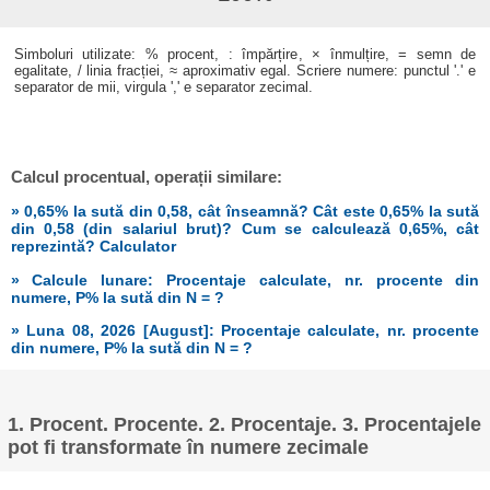
Simboluri utilizate: % procent, : împărțire, × înmulțire, = semn de
egalitate, / linia fracției, ≈ aproximativ egal. Scriere numere: punctul '.' e
separator de mii, virgula ',' e separator zecimal.
Calcul procentual, operații similare:
» 0,65% la sută din 0,58, cât înseamnă? Cât este 0,65% la sută
din 0,58 (din salariul brut)? Cum se calculează 0,65%, cât
reprezintă? Calculator
» Calcule lunare: Procentaje calculate, nr. procente din
numere, P% la sută din N = ?
» Luna 08, 2026 [August]: Procentaje calculate, nr. procente
din numere, P% la sută din N = ?
1. Procent. Procente. 2. Procentaje. 3. Procentajele
pot fi transformate în numere zecimale