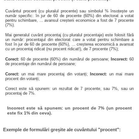
Cuvântul procent (cu pluralul procente) sau simbolul % însoțește un
număr specific: în jur de 60 de procente (60%) din electorat a votat
pentru schimbare, ... avansul creșterii economice a fost de 7 procente
(7%).
Mai generalul cuvânt procentaj (cu pluralul procentaje) este folosit fără
un număr: procentajul din electorat care a votat pentru schimbare a
fost în jur de 60 de procente (60%), ... creșterea economică a avansat
cu un procentaj ridicat (nu procent ridicat!), de 7 procente (7%);
Corect:
60 de procente (60%) din numărul de persoane;
Incorect:
60
de procentaje din numărul de persoane;
Corect:
un mai mare procentaj din votanți;
Incorect:
un mai mare
procent din votanți;
Corect este să spunem: un rezultat de 7 procente, sau 7%, sau un
procentaj de 7%.
Incorect este să spunem: un procent de 7% (un procent
este fix 1% din ceva).
Exemple de formulări greșite ale cuvântului "procent":