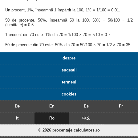
Un procent, 1%, înseamnă 1 împărțit la 100, 1% = 1/100 = 0.01.
50 de procente, 50%, înseamnă 50 la 100, 50% = 50/100 = 1/2
(jumătate) = 0.5.
1 procent din 70 este: 1% din 70 = 1/100 × 70 = 7/10 = 0.7
50 de procente din 70 este: 50% din 70 = 50/100 × 70 = 1/2 × 70 = 35.
despre
sugestii
termeni
cookies
De
En
Es
Fr
It
Ro
中文
© 2026 procentaje.calculators.ro