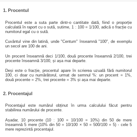
1. Procentul
Procentul este a suta parte dintr-o cantitate dată, fiind o proporție
calculată în raport cu o sută, sutime, 1 : 100 = 1/100, adică o fracție cu
numitorul egal cu o sută.
Cuvântul vine din latină, unde "Centum" înseamnă "100", de exemplu
un secol are 100 de ani.
Un procent înseamnă deci 1/100, două procente înseamnă 2/100, trei
procente înseamnă 3/100, și așa mai departe.
Deși este o fracție, procentul apare în scrierea uzuală fără numitorul
100, ci doar cu numărătorul, urmat de semnul %: un procent = 1%,
două procente = 2%, trei procente = 3% și așa mai departe.
2. Procentajul
Procentajul este numărul obținut în urma calculului făcut pentru
stabilirea numărului de procente.
Așadar, 10 procente (10 : 100 = 10/100 = 10%) din 50 de mere
înseamnă 5 mere (10% din 50 = 10/100 × 50 = 500/100 = 5) - cele 5
mere reprezintă procentajul.