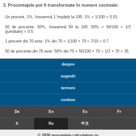
3. Procentajele pot fi transformate în numere zecimale:
Un procent, 1%, înseamnă 1 împărțit la 100, 1% = 1/100 = 0.01.
50 de procente, 50%, înseamnă 50 la 100, 50% = 50/100 = 1/2
(jumătate) = 0.5.
1 procent din 70 este: 1% din 70 = 1/100 × 70 = 7/10 = 0.7
50 de procente din 70 este: 50% din 70 = 50/100 × 70 = 1/2 × 70 = 35.
despre
sugestii
termeni
cookies
De
En
Es
Fr
It
Ro
中文
© 2026 procentaje.calculators.ro