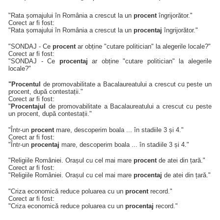
"Rata șomajului în România a crescut la un
procent
îngrijorător."
Corect ar fi fost:
"Rata șomajului în România a crescut la un
procentaj
îngrijorător."
"SONDAJ - Ce
procent
ar obține "cutare politician" la alegerile locale?"
Corect ar fi fost:
"SONDAJ - Ce
procentaj
ar obține "cutare politician" la alegerile
locale?"
"Procentul
de promovabilitate a Bacalaureatului a crescut cu peste un
procent, după contestații."
Corect ar fi fost:
"
Procentajul
de promovabilitate a Bacalaureatului a crescut cu peste
un procent, după contestații."
"Într-un
procent
mare, descoperim boala ... în stadiile 3 și 4."
Corect ar fi fost:
"Într-un
procentaj
mare, descoperim boala ... în stadiile 3 și 4."
"Religiile României. Orașul cu cel mai mare
procent
de atei din țară."
Corect ar fi fost:
"Religiile României. Orașul cu cel mai mare
procentaj
de atei din țară."
"Criza economică reduce poluarea cu un
procent
record."
Corect ar fi fost:
"Criza economică reduce poluarea cu un
procentaj
record."