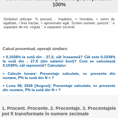
100%
Simboluri utilizate: % procent, : împărțire, × înmulțire, = semn de
egalitate, / linia fracției, ≈ aproximativ egal. Scriere numere: punctul '.' e
separator de mii, virgula ',' e separator zecimal.
Calcul procentual, operații similare:
» 0,1038% la sută din - 27,5, cât înseamnă? Cât este 0,1038%
la sută din - 27,5 (din salariul brut)? Cum se calculează
0,1038%, cât reprezintă? Calculator
» Calcule lunare: Procentaje calculate, nr. procente din
numere, P% la sută din N = ?
» Luna 08, 2026 [August]: Procentaje calculate, nr. procente
din numere, P% la sută din N = ?
1. Procent. Procente. 2. Procentaje. 3. Procentajele
pot fi transformate în numere zecimale