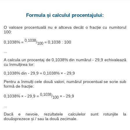
Formula și calculul procentajului:
O valoare procentuală nu e altceva decât o fracție cu numitorul
100:
0,1038
0,1038% =
/
= 0,1038 : 100
100
...
A calcula un procentaj de 0,1038% din numărul - 29,9 echivalează
cu înmulțirea lor:
0,1038% din - 29,9 = 0,1038% × - 29,9
Pentru a înmulți cele două valori, numărul procentual se scrie sub
formă de fracție:
0,1038
0,1038% × - 29,9 =
/
× - 29,9
100
...
Dacă e nevoie, rezultatele calculelor sunt rotunjite la
douăsprezece și / sau la două zecimale.