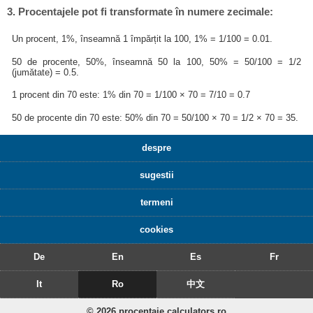
3. Procentajele pot fi transformate în numere zecimale:
Un procent, 1%, înseamnă 1 împărțit la 100, 1% = 1/100 = 0.01.
50 de procente, 50%, înseamnă 50 la 100, 50% = 50/100 = 1/2
(jumătate) = 0.5.
1 procent din 70 este: 1% din 70 = 1/100 × 70 = 7/10 = 0.7
50 de procente din 70 este: 50% din 70 = 50/100 × 70 = 1/2 × 70 = 35.
despre
sugestii
termeni
cookies
De
En
Es
Fr
It
Ro
中文
© 2026 procentaje.calculators.ro