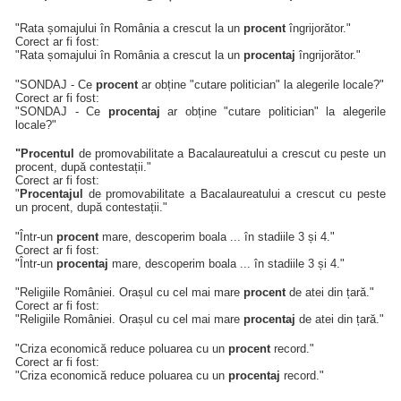
"Rata șomajului în România a crescut la un
procent
îngrijorător."
Corect ar fi fost:
"Rata șomajului în România a crescut la un
procentaj
îngrijorător."
"SONDAJ - Ce
procent
ar obține "cutare politician" la alegerile locale?"
Corect ar fi fost:
"SONDAJ - Ce
procentaj
ar obține "cutare politician" la alegerile
locale?"
"Procentul
de promovabilitate a Bacalaureatului a crescut cu peste un
procent, după contestații."
Corect ar fi fost:
"
Procentajul
de promovabilitate a Bacalaureatului a crescut cu peste
un procent, după contestații."
"Într-un
procent
mare, descoperim boala ... în stadiile 3 și 4."
Corect ar fi fost:
"Într-un
procentaj
mare, descoperim boala ... în stadiile 3 și 4."
"Religiile României. Orașul cu cel mai mare
procent
de atei din țară."
Corect ar fi fost:
"Religiile României. Orașul cu cel mai mare
procentaj
de atei din țară."
"Criza economică reduce poluarea cu un
procent
record."
Corect ar fi fost:
"Criza economică reduce poluarea cu un
procentaj
record."