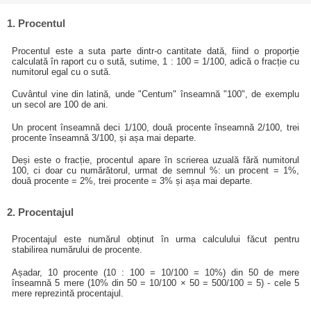
1. Procentul
Procentul este a suta parte dintr-o cantitate dată, fiind o proporție
calculată în raport cu o sută, sutime, 1 : 100 = 1/100, adică o fracție cu
numitorul egal cu o sută.
Cuvântul vine din latină, unde "Centum" înseamnă "100", de exemplu
un secol are 100 de ani.
Un procent înseamnă deci 1/100, două procente înseamnă 2/100, trei
procente înseamnă 3/100, și așa mai departe.
Deși este o fracție, procentul apare în scrierea uzuală fără numitorul
100, ci doar cu numărătorul, urmat de semnul %: un procent = 1%,
două procente = 2%, trei procente = 3% și așa mai departe.
2. Procentajul
Procentajul este numărul obținut în urma calculului făcut pentru
stabilirea numărului de procente.
Așadar, 10 procente (10 : 100 = 10/100 = 10%) din 50 de mere
înseamnă 5 mere (10% din 50 = 10/100 × 50 = 500/100 = 5) - cele 5
mere reprezintă procentajul.