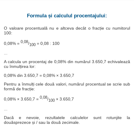
Formula și calculul procentajului:
O valoare procentuală nu e altceva decât o fracție cu numitorul
100:
0,08
0,08% =
/
= 0,08 : 100
100
...
A calcula un procentaj de 0,08% din numărul 3.650,7 echivalează
cu înmulțirea lor:
0,08% din 3.650,7 = 0,08% × 3.650,7
Pentru a înmulți cele două valori, numărul procentual se scrie sub
formă de fracție:
0,08
0,08% × 3.650,7 =
/
× 3.650,7
100
...
Dacă e nevoie, rezultatele calculelor sunt rotunjite la
douăsprezece și / sau la două zecimale.