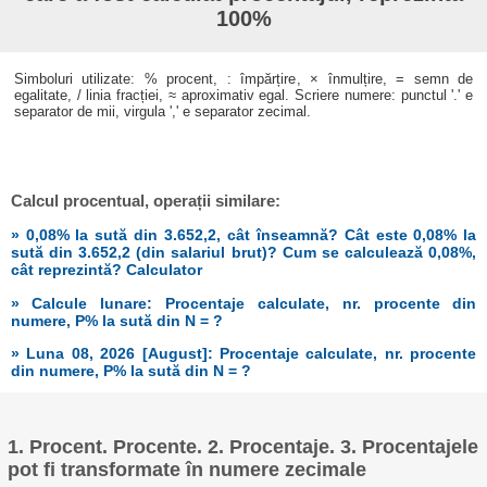
100%
Simboluri utilizate: % procent, : împărțire, × înmulțire, = semn de
egalitate, / linia fracției, ≈ aproximativ egal. Scriere numere: punctul '.' e
separator de mii, virgula ',' e separator zecimal.
Calcul procentual, operații similare:
» 0,08% la sută din 3.652,2, cât înseamnă? Cât este 0,08% la
sută din 3.652,2 (din salariul brut)? Cum se calculează 0,08%,
cât reprezintă? Calculator
» Calcule lunare: Procentaje calculate, nr. procente din
numere, P% la sută din N = ?
» Luna 08, 2026 [August]: Procentaje calculate, nr. procente
din numere, P% la sută din N = ?
1. Procent. Procente. 2. Procentaje. 3. Procentajele
pot fi transformate în numere zecimale