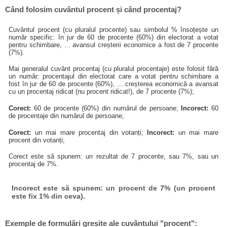
Când folosim cuvântul procent și când procentaj?
Cuvântul procent (cu pluralul procente) sau simbolul % însoțește un
număr specific: în jur de 60 de procente (60%) din electorat a votat
pentru schimbare, ... avansul creșterii economice a fost de 7 procente
(7%).
Mai generalul cuvânt procentaj (cu pluralul procentaje) este folosit fără
un număr: procentajul din electorat care a votat pentru schimbare a
fost în jur de 60 de procente (60%), ... creșterea economică a avansat
cu un procentaj ridicat (nu procent ridicat!), de 7 procente (7%);
Corect:
60 de procente (60%) din numărul de persoane;
Incorect:
60
de procentaje din numărul de persoane;
Corect:
un mai mare procentaj din votanți;
Incorect:
un mai mare
procent din votanți;
Corect este să spunem: un rezultat de 7 procente, sau 7%, sau un
procentaj de 7%.
Incorect este să spunem: un procent de 7% (un procent
este fix 1% din ceva).
Exemple de formulări greșite ale cuvântului "procent":