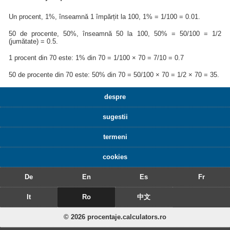
Un procent, 1%, înseamnă 1 împărțit la 100, 1% = 1/100 = 0.01.
50 de procente, 50%, înseamnă 50 la 100, 50% = 50/100 = 1/2
(jumătate) = 0.5.
1 procent din 70 este: 1% din 70 = 1/100 × 70 = 7/10 = 0.7
50 de procente din 70 este: 50% din 70 = 50/100 × 70 = 1/2 × 70 = 35.
despre
sugestii
termeni
cookies
De
En
Es
Fr
It
Ro
中文
© 2026 procentaje.calculators.ro