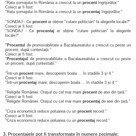
"Rata șomajului în România a crescut la un
procent
îngrijorător."
Corect ar fi fost:
"Rata șomajului în România a crescut la un
procentaj
îngrijorător."
"SONDAJ - Ce
procent
ar obține "cutare politician" la alegerile locale?"
Corect ar fi fost:
"SONDAJ - Ce
procentaj
ar obține "cutare politician" la alegerile
locale?"
"Procentul
de promovabilitate a Bacalaureatului a crescut cu peste un
procent, după contestații."
Corect ar fi fost:
"
Procentajul
de promovabilitate a Bacalaureatului a crescut cu peste
un procent, după contestații."
"Într-un
procent
mare, descoperim boala ... în stadiile 3 și 4."
Corect ar fi fost:
"Într-un
procentaj
mare, descoperim boala ... în stadiile 3 și 4."
"Religiile României. Orașul cu cel mai mare
procent
de atei din țară."
Corect ar fi fost:
"Religiile României. Orașul cu cel mai mare
procentaj
de atei din țară."
"Criza economică reduce poluarea cu un
procent
record."
Corect ar fi fost:
"Criza economică reduce poluarea cu un
procentaj
record."
3. Procentajele pot fi transformate în numere zecimale: