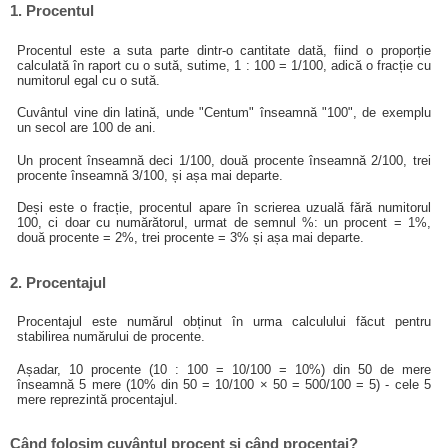
1. Procentul
Procentul este a suta parte dintr-o cantitate dată, fiind o proporție
calculată în raport cu o sută, sutime, 1 : 100 = 1/100, adică o fracție cu
numitorul egal cu o sută.
Cuvântul vine din latină, unde "Centum" înseamnă "100", de exemplu
un secol are 100 de ani.
Un procent înseamnă deci 1/100, două procente înseamnă 2/100, trei
procente înseamnă 3/100, și așa mai departe.
Deși este o fracție, procentul apare în scrierea uzuală fără numitorul
100, ci doar cu numărătorul, urmat de semnul %: un procent = 1%,
două procente = 2%, trei procente = 3% și așa mai departe.
2. Procentajul
Procentajul este numărul obținut în urma calculului făcut pentru
stabilirea numărului de procente.
Așadar, 10 procente (10 : 100 = 10/100 = 10%) din 50 de mere
înseamnă 5 mere (10% din 50 = 10/100 × 50 = 500/100 = 5) - cele 5
mere reprezintă procentajul.
Când folosim cuvântul procent și când procentaj?