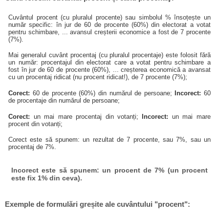
Cuvântul procent (cu pluralul procente) sau simbolul % însoțește un
număr specific: în jur de 60 de procente (60%) din electorat a votat
pentru schimbare, ... avansul creșterii economice a fost de 7 procente
(7%).
Mai generalul cuvânt procentaj (cu pluralul procentaje) este folosit fără
un număr: procentajul din electorat care a votat pentru schimbare a
fost în jur de 60 de procente (60%), ... creșterea economică a avansat
cu un procentaj ridicat (nu procent ridicat!), de 7 procente (7%);
Corect:
60 de procente (60%) din numărul de persoane;
Incorect:
60
de procentaje din numărul de persoane;
Corect:
un mai mare procentaj din votanți;
Incorect:
un mai mare
procent din votanți;
Corect este să spunem: un rezultat de 7 procente, sau 7%, sau un
procentaj de 7%.
Incorect este să spunem: un procent de 7% (un procent
este fix 1% din ceva).
Exemple de formulări greșite ale cuvântului "procent":