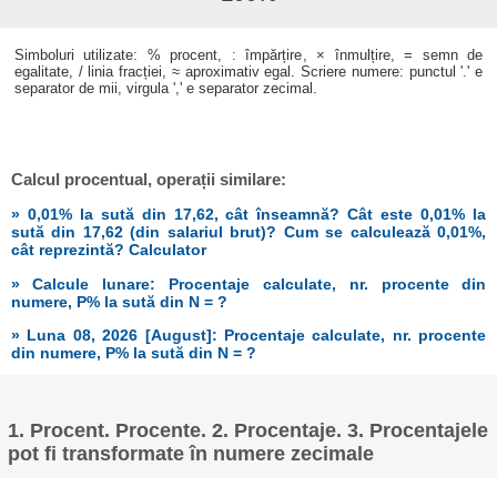
Simboluri utilizate: % procent, : împărțire, × înmulțire, = semn de
egalitate, / linia fracției, ≈ aproximativ egal. Scriere numere: punctul '.' e
separator de mii, virgula ',' e separator zecimal.
Calcul procentual, operații similare:
» 0,01% la sută din 17,62, cât înseamnă? Cât este 0,01% la
sută din 17,62 (din salariul brut)? Cum se calculează 0,01%,
cât reprezintă? Calculator
» Calcule lunare: Procentaje calculate, nr. procente din
numere, P% la sută din N = ?
» Luna 08, 2026 [August]: Procentaje calculate, nr. procente
din numere, P% la sută din N = ?
1. Procent. Procente. 2. Procentaje. 3. Procentajele
pot fi transformate în numere zecimale