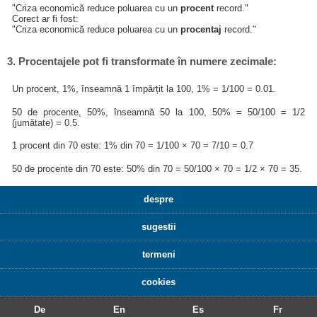
"Criza economică reduce poluarea cu un
procent
record."
Corect ar fi fost:
"Criza economică reduce poluarea cu un
procentaj
record."
3. Procentajele pot fi transformate în numere zecimale:
Un procent, 1%, înseamnă 1 împărțit la 100, 1% = 1/100 = 0.01.
50 de procente, 50%, înseamnă 50 la 100, 50% = 50/100 = 1/2
(jumătate) = 0.5.
1 procent din 70 este: 1% din 70 = 1/100 × 70 = 7/10 = 0.7
50 de procente din 70 este: 50% din 70 = 50/100 × 70 = 1/2 × 70 = 35.
despre
sugestii
termeni
cookies
De
En
Es
Fr