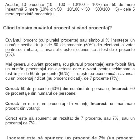
Așadar, 10 procente (10 : 100 = 10/100 = 10%) din 50 de mere
înseamnă 5 mere (10% din 50 = 10/100 × 50 = 500/100 = 5) - cele 5
mere reprezintă procentajul.
Când folosim cuvântul procent și când procentaj?
Cuvântul procent (cu pluralul procente) sau simbolul % însoțește un
număr specific: în jur de 60 de procente (60%) din electorat a votat
pentru schimbare, ... avansul creșterii economice a fost de 7 procente
(7%).
Mai generalul cuvânt procentaj (cu pluralul procentaje) este folosit fără
un număr: procentajul din electorat care a votat pentru schimbare a
fost în jur de 60 de procente (60%), ... creșterea economică a avansat
cu un procentaj ridicat (nu procent ridicat!), de 7 procente (7%);
Corect:
60 de procente (60%) din numărul de persoane;
Incorect:
60
de procentaje din numărul de persoane;
Corect:
un mai mare procentaj din votanți;
Incorect:
un mai mare
procent din votanți;
Corect este să spunem: un rezultat de 7 procente, sau 7%, sau un
procentaj de 7%.
Incorect este să spunem: un procent de 7% (un procent