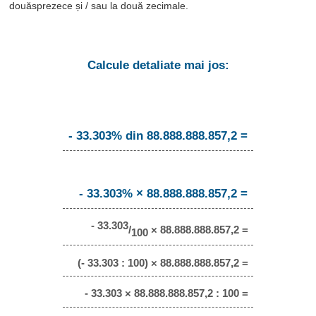
douăsprezece și / sau la două zecimale.
Calcule detaliate mai jos:
- 33.303% din 88.888.888.857,2 =
- 33.303% × 88.888.888.857,2 =
- 33.303
/
× 88.888.888.857,2 =
100
(- 33.303 : 100) × 88.888.888.857,2 =
- 33.303 × 88.888.888.857,2 : 100 =