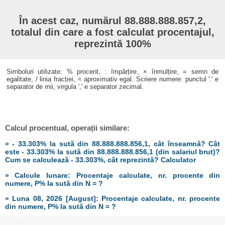
În acest caz, numărul 88.888.888.857,2,
totalul din care a fost calculat procentajul,
reprezintă 100%
Simboluri utilizate: % procent, : împărțire, × înmulțire, = semn de
egalitate, / linia fracției, ≈ aproximativ egal. Scriere numere: punctul '.' e
separator de mii, virgula ',' e separator zecimal.
Calcul procentual, operații similare:
» - 33.303% la sută din 88.888.888.856,1, cât înseamnă? Cât
este - 33.303% la sută din 88.888.888.856,1 (din salariul brut)?
Cum se calculează - 33.303%, cât reprezintă? Calculator
» Calcule lunare: Procentaje calculate, nr. procente din
numere, P% la sută din N = ?
» Luna 08, 2026 [August]: Procentaje calculate, nr. procente
din numere, P% la sută din N = ?