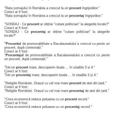
"Rata șomajului în România a crescut la un
procent
îngrijorător."
Corect ar fi fost:
"Rata șomajului în România a crescut la un
procentaj
îngrijorător."
"SONDAJ - Ce
procent
ar obține "cutare politician" la alegerile locale?"
Corect ar fi fost:
"SONDAJ - Ce
procentaj
ar obține "cutare politician" la alegerile
locale?"
"Procentul
de promovabilitate a Bacalaureatului a crescut cu peste un
procent, după contestații."
Corect ar fi fost:
"
Procentajul
de promovabilitate a Bacalaureatului a crescut cu peste
un procent, după contestații."
"Într-un
procent
mare, descoperim boala ... în stadiile 3 și 4."
Corect ar fi fost:
"Într-un
procentaj
mare, descoperim boala ... în stadiile 3 și 4."
"Religiile României. Orașul cu cel mai mare
procent
de atei din țară."
Corect ar fi fost:
"Religiile României. Orașul cu cel mai mare
procentaj
de atei din țară."
"Criza economică reduce poluarea cu un
procent
record."
Corect ar fi fost:
"Criza economică reduce poluarea cu un
procentaj
record."