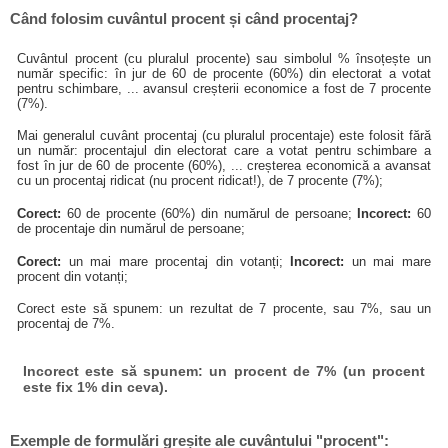
Când folosim cuvântul procent și când procentaj?
Cuvântul procent (cu pluralul procente) sau simbolul % însoțește un
număr specific: în jur de 60 de procente (60%) din electorat a votat
pentru schimbare, ... avansul creșterii economice a fost de 7 procente
(7%).
Mai generalul cuvânt procentaj (cu pluralul procentaje) este folosit fără
un număr: procentajul din electorat care a votat pentru schimbare a
fost în jur de 60 de procente (60%), ... creșterea economică a avansat
cu un procentaj ridicat (nu procent ridicat!), de 7 procente (7%);
Corect:
60 de procente (60%) din numărul de persoane;
Incorect:
60
de procentaje din numărul de persoane;
Corect:
un mai mare procentaj din votanți;
Incorect:
un mai mare
procent din votanți;
Corect este să spunem: un rezultat de 7 procente, sau 7%, sau un
procentaj de 7%.
Incorect este să spunem: un procent de 7% (un procent
este fix 1% din ceva).
Exemple de formulări greșite ale cuvântului "procent":