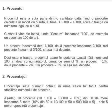
1. Procentul
Procentul este a suta parte dintr-o cantitate dată, fiind o proporție
calculată în raport cu o sută, sutime, 1 : 100 = 1/100, adică o fracție cu
numitorul egal cu o sută.
Cuvântul vine din latină, unde "Centum" înseamnă "100", de exemplu
un secol are 100 de ani.
Un procent înseamnă deci 1/100, două procente înseamnă 2/100, trei
procente înseamnă 3/100, și așa mai departe.
Deși este o fracție, procentul apare în scrierea uzuală fără numitorul
100, ci doar cu numărătorul, urmat de semnul %: un procent = 1%,
două procente = 2%, trei procente = 3% și așa mai departe.
2. Procentajul
Procentajul este numărul obținut în urma calculului făcut pentru
stabilirea numărului de procente.
Așadar, 10 procente (10 : 100 = 10/100 = 10%) din 50 de mere
înseamnă 5 mere (10% din 50 = 10/100 × 50 = 500/100 = 5) - cele 5
mere reprezintă procentajul.