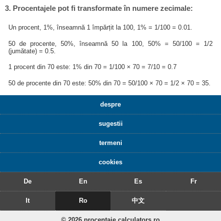
3. Procentajele pot fi transformate în numere zecimale:
Un procent, 1%, înseamnă 1 împărțit la 100, 1% = 1/100 = 0.01.
50 de procente, 50%, înseamnă 50 la 100, 50% = 50/100 = 1/2
(jumătate) = 0.5.
1 procent din 70 este: 1% din 70 = 1/100 × 70 = 7/10 = 0.7
50 de procente din 70 este: 50% din 70 = 50/100 × 70 = 1/2 × 70 = 35.
despre
sugestii
termeni
cookies
De
En
Es
Fr
It
Ro
中文
© 2026 procentaje.calculators.ro