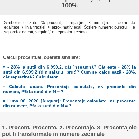
100%
Simboluri utilizate: % procent, : împărțire, × înmulțire, = semn de
egalitate, / linia fracției, ≈ aproximativ egal. Scriere numere: punctul '.' e
separator de mii, virgula ',' e separator zecimal.
Calcul procentual, operații similare:
» - 28% la sută din 6.999,2, cât înseamnă? Cât este - 28% la
sută din 6.999,2 (din salariul brut)? Cum se calculează - 28%,
cât reprezintă? Calculator
» Calcule lunare: Procentaje calculate, nr. procente din
numere, P% la sută din N = ?
» Luna 08, 2026 [August]: Procentaje calculate, nr. procente
din numere, P% la sută din N = ?
1. Procent. Procente. 2. Procentaje. 3. Procentajele
pot fi transformate în numere zecimale