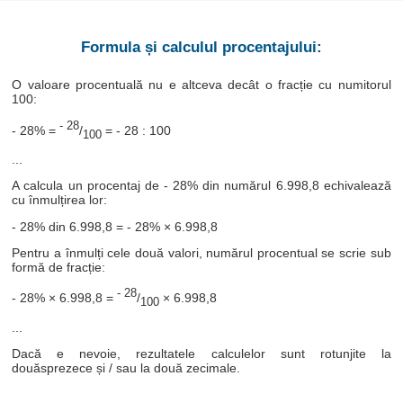
Formula și calculul procentajului:
O valoare procentuală nu e altceva decât o fracție cu numitorul
100:
- 28
- 28% =
/
= - 28 : 100
100
...
A calcula un procentaj de - 28% din numărul 6.998,8 echivalează
cu înmulțirea lor:
- 28% din 6.998,8 = - 28% × 6.998,8
Pentru a înmulți cele două valori, numărul procentual se scrie sub
formă de fracție:
- 28
- 28% × 6.998,8 =
/
× 6.998,8
100
...
Dacă e nevoie, rezultatele calculelor sunt rotunjite la
douăsprezece și / sau la două zecimale.