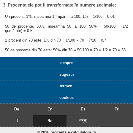
3. Procentajele pot fi transformate în numere zecimale:
Un procent, 1%, înseamnă 1 împărțit la 100, 1% = 1/100 = 0.01.
50 de procente, 50%, înseamnă 50 la 100, 50% = 50/100 = 1/2
(jumătate) = 0.5.
1 procent din 70 este: 1% din 70 = 1/100 × 70 = 7/10 = 0.7
50 de procente din 70 este: 50% din 70 = 50/100 × 70 = 1/2 × 70 = 35.
despre
sugestii
termeni
cookies
De
En
Es
Fr
It
Ro
中文
© 2026 procentaje.calculators.ro