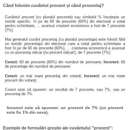
Când folosim cuvântul procent și când procentaj?
Cuvântul procent (cu pluralul procente) sau simbolul % însoțește un
număr specific: în jur de 60 de procente (60%) din electorat a votat
pentru schimbare, ... avansul creșterii economice a fost de 7 procente
(7%).
Mai generalul cuvânt procentaj (cu pluralul procentaje) este folosit fără
un număr: procentajul din electorat care a votat pentru schimbare a
fost în jur de 60 de procente (60%), ... creșterea economică a avansat
cu un procentaj ridicat (nu procent ridicat!), de 7 procente (7%);
Corect:
60 de procente (60%) din numărul de persoane;
Incorect:
60
de procentaje din numărul de persoane;
Corect:
un mai mare procentaj din votanți;
Incorect:
un mai mare
procent din votanți;
Corect este să spunem: un rezultat de 7 procente, sau 7%, sau un
procentaj de 7%.
Incorect este să spunem: un procent de 7% (un procent
este fix 1% din ceva).
Exemple de formulări greșite ale cuvântului "procent":