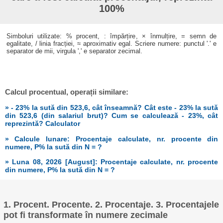
100%
Simboluri utilizate: % procent, : împărțire, × înmulțire, = semn de
egalitate, / linia fracției, ≈ aproximativ egal. Scriere numere: punctul '.' e
separator de mii, virgula ',' e separator zecimal.
Calcul procentual, operații similare:
» - 23% la sută din 523,6, cât înseamnă? Cât este - 23% la sută
din 523,6 (din salariul brut)? Cum se calculează - 23%, cât
reprezintă? Calculator
» Calcule lunare: Procentaje calculate, nr. procente din
numere, P% la sută din N = ?
» Luna 08, 2026 [August]: Procentaje calculate, nr. procente
din numere, P% la sută din N = ?
1. Procent. Procente. 2. Procentaje. 3. Procentajele
pot fi transformate în numere zecimale