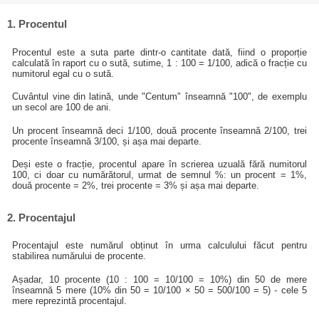
1. Procentul
Procentul este a suta parte dintr-o cantitate dată, fiind o proporție
calculată în raport cu o sută, sutime, 1 : 100 = 1/100, adică o fracție cu
numitorul egal cu o sută.
Cuvântul vine din latină, unde "Centum" înseamnă "100", de exemplu
un secol are 100 de ani.
Un procent înseamnă deci 1/100, două procente înseamnă 2/100, trei
procente înseamnă 3/100, și așa mai departe.
Deși este o fracție, procentul apare în scrierea uzuală fără numitorul
100, ci doar cu numărătorul, urmat de semnul %: un procent = 1%,
două procente = 2%, trei procente = 3% și așa mai departe.
2. Procentajul
Procentajul este numărul obținut în urma calculului făcut pentru
stabilirea numărului de procente.
Așadar, 10 procente (10 : 100 = 10/100 = 10%) din 50 de mere
înseamnă 5 mere (10% din 50 = 10/100 × 50 = 500/100 = 5) - cele 5
mere reprezintă procentajul.