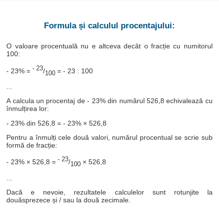
Formula și calculul procentajului:
O valoare procentuală nu e altceva decât o fracție cu numitorul
100:
- 23
- 23% =
/
= - 23 : 100
100
...
A calcula un procentaj de - 23% din numărul 526,8 echivalează cu
înmulțirea lor:
- 23% din 526,8 = - 23% × 526,8
Pentru a înmulți cele două valori, numărul procentual se scrie sub
formă de fracție:
- 23
- 23% × 526,8 =
/
× 526,8
100
...
Dacă e nevoie, rezultatele calculelor sunt rotunjite la
douăsprezece și / sau la două zecimale.