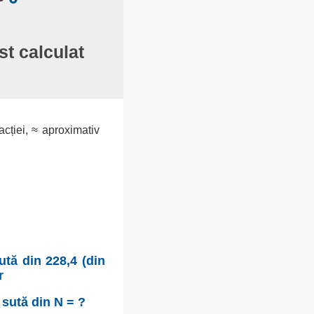
st calculat
racției, ≈ aproximativ
ută din 228,4 (din
r
 sută din N = ?