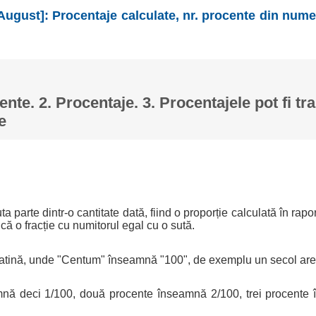
August]: Procentaje calculate, nr. procente din nume
ente. 2. Procentaje. 3. Procentajele pot fi tr
e
a parte dintr-o cantitate dată, fiind o proporție calculată în rapo
ică o fracție cu numitorul egal cu o sută.
latină, unde "Centum" înseamnă "100", de exemplu un secol are
nă deci 1/100, două procente înseamnă 2/100, trei procente 