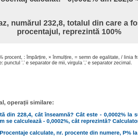
az, numărul 232,8, totalul din care a fo
procentajul, reprezintă 100%
% procent, : împărțire, × înmulțire, = semn de egalitate, / linia f
 punctul '.' e separator de mii, virgula ',' e separator zecimal.
, operații similare:
tă din 228,4, cât înseamnă? Cât este - 0,0002% la s
um se calculează - 0,0002%, cât reprezintă? Calculato
 Procentaje calculate, nr. procente din numere, P% la