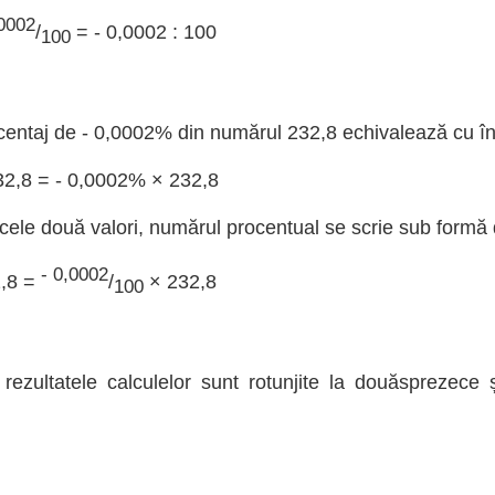
,0002
/
= - 0,0002 : 100
100
centaj de - 0,0002% din numărul 232,8 echivalează cu înm
32,8 = - 0,0002% × 232,8
 cele două valori, numărul procentual se scrie sub formă d
- 0,0002
2,8 =
/
× 232,8
100
rezultatele calculelor sunt rotunjite la douăsprezece 