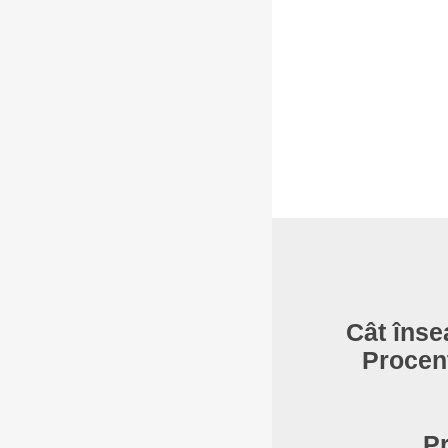
Cât înse
Procent
Pr