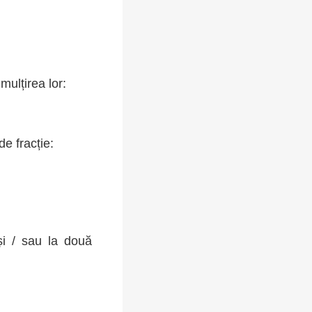
ulțirea lor:
e fracție:
și / sau la două