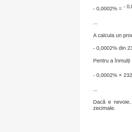
- 0
- 0,0002% =
...
A calcula un pro
- 0,0002% din 2
Pentru a înmulți
- 0,0002% × 23
...
Dacă e nevoie, 
zecimale.