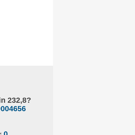
in 232,8?
,0004656
≈
0