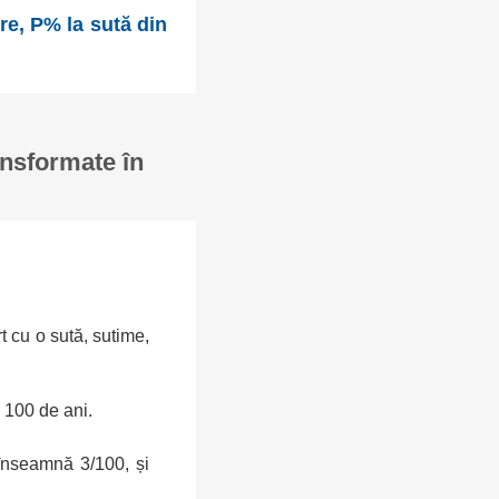
re, P% la sută din
ansformate în
rt cu o sută, sutime,
 100 de ani.
înseamnă 3/100, și