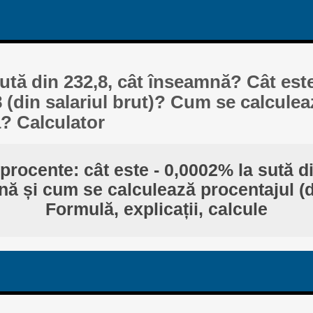
sută din 232,8, cât înseamnă? Cât este
8 (din salariul brut)? Cum se calculea
ă? Calculator
procente: cât este - 0,0002% la sută d
ă și cum se calculează procentajul (d
Formulă, explicații, calcule