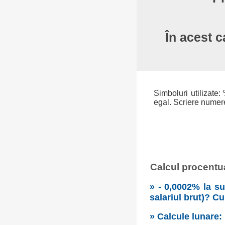
În acest c
Simboluri utilizate: 
egal. Scriere numere:
Calcul procentual
» - 0,0002% la su
salariul brut)? C
» Calcule lunare: