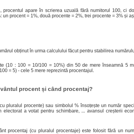
e, procentul apare în scrierea uzuală fără numitorul 100, ci d
 un procent = 1%, două procente = 2%, trei procente = 3% și aș
mărul obținut în urma calculului făcut pentru stabilirea numărul
nte (10 : 100 = 10/100 = 10%) din 50 de mere înseamnă 5 m
00 = 5) - cele 5 mere reprezintă procentajul.
vântul procent și când procentaj?
cu pluralul procente) sau simbolul % însoțește un număr specif
 electorat a votat pentru schimbare, ... avansul creșterii ec
nt procentaj (cu pluralul procentaje) este folosit fără un num