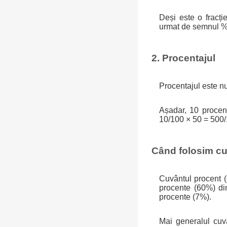
Deși este o fracți
urmat de semnul %:
2. Procentajul
Procentajul este nu
Așadar, 10 proce
10/100 × 50 = 500/1
Când folosim cu
Cuvântul procent (
procente (60%) din
procente (7%).
Mai generalul cuvâ