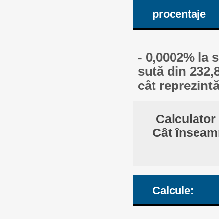
procentaje
- 0,0002% la 
sută din 232,
cât reprezint
Calculator 
Cât înseamn
Calcule: